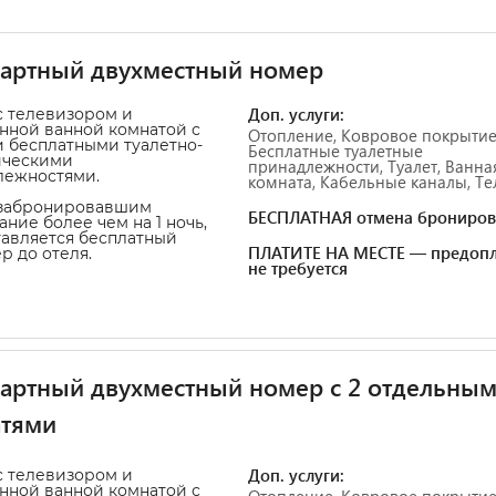
дартный двухместный номер
Доп. услуги:
 телевизором и
нной ванной комнатой с
Отопление, Ковровое покрытие
 бесплатными туалетно-
Бесплатные туалетные
ическими
принадлежности, Туалет, Ванна
лежностями.
комната, Кабельные каналы, Тел
 забронировавшим
БЕСПЛАТНАЯ отмена брониров
ние более чем на 1 ночь,
авляется бесплатный
ПЛАТИТЕ НА МЕСТЕ — предопл
р до отеля.
не требуется
артный двухместный номер с 2 отдельны
атями
Доп. услуги:
 телевизором и
нной ванной комнатой с
Отопление, Ковровое покрытие