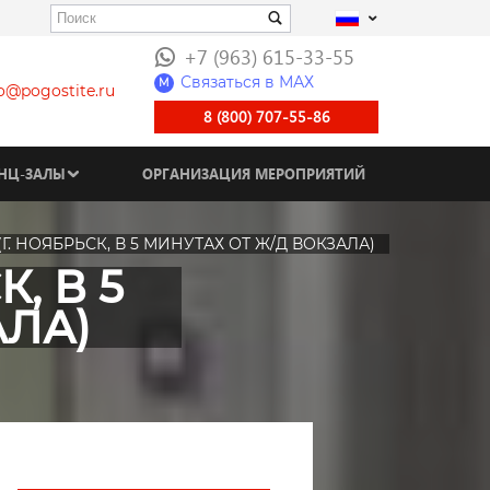
+7 (963) 615-33-55
Связаться в МАХ
M
fo@pogostite.ru
8 (800) 707-55-86
НЦ-ЗАЛЫ
ОРГАНИЗАЦИЯ МЕРОПРИЯТИЙ
Г. НОЯБРЬСК, В 5 МИНУТАХ ОТ Ж/Д ВОКЗАЛА)
, В 5
АЛА)