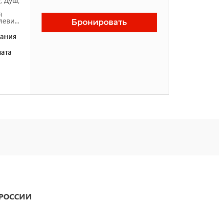
я
еви...
Бронировать
ания
ата
 РОССИИ