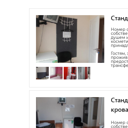
Стан
Номер с
собстве
душем и
космет
принад
Гостям,
прожива
предост
трансфе
Станд
кров
Номер с
собстве