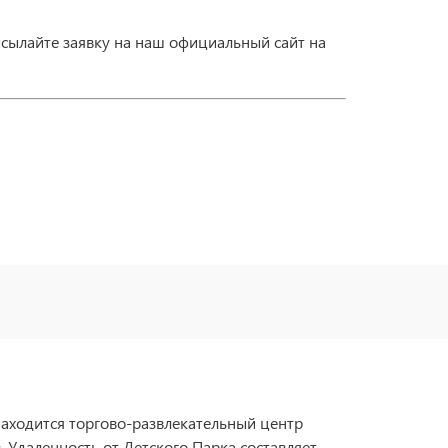
ысылайте заявку на наш официальный сайт на
находится торгово-развлекательный центр
 Удаленность от Детского Парка составляет