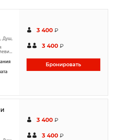
3 400
₽
, Душ,
3 400
₽
я
еви...
ания
Бронировать
ата
ми
3 400
₽
3 400
₽
, Душ,