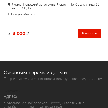
Ямало-Ненецкий автономный округ, Ноябрьск, улица 60
лет СССР, 12
1.4 км до объекта
3 000
₽
от
Заказать
Сэкономьте время и деньги
Подпишитесь, и мы вышлем вам лучшие предложения
Контакты
АДРЕС:
г. Москва, Измайловское шоссе, 71 гостиница
Измайлово Гамма. Партизанская