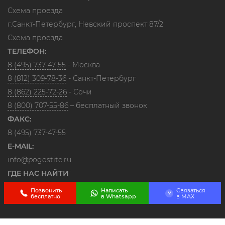
Схема проезда
г.Санкт-Петербург, Невский проспект 87/2
Схема проезда
ТЕЛЕФОН:
8 (495) 737-47-55
- Москва
8 (812) 309-78-36
- Санкт-Петербург
8 (862) 225-72-26
- Сочи
8 (800) 707-55-86
– бесплатный звонок
ФАКС:
8 (495) 737-47-55
E-MAIL:
info@pogostite.ru
ГДЕ НАС НАЙТИ
Позвонить
Написать
Связаться
M
бесплатно
в Whatsapp
в МАХ