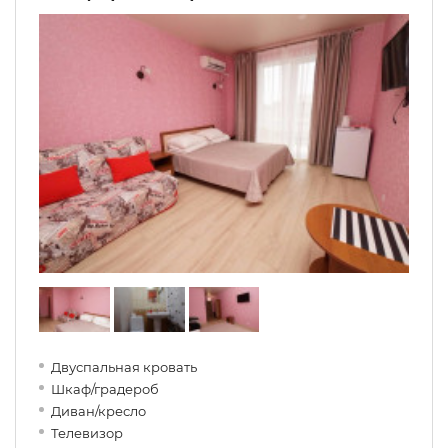
Двуспальная кровать
Шкаф/градероб
Диван/кресло
Телевизор