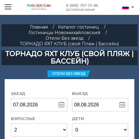
8 (800) 707-55-86
БЕСПЛАТНАЯ ЛИНИЯ
Главная
Каталог гостиниц
Гостиницы Новомихайловский
Отели Без звезд
ТОРНАДО ЯХТ КЛУБ (свой Пляж | Бассейн)
ТОРНАДО ЯХТ КЛУБ (СВОЙ ПЛЯЖ |
БАССЕЙН)
ОТЕЛИ БЕЗ ЗВЕЗД
ЗАЕЗД
ВЫЕЗД
ВЗРОСЛЫЕ
ДЕТИ