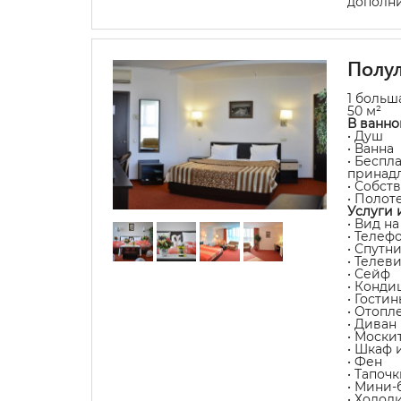
дополни
Полу
1 больш
50 м²
В ванно
• Душ
• Ванна
• Беспл
принад
• Собст
• Полот
Услуги 
• Вид н
• Телеф
• Спутн
• Телев
• Сейф
• Конди
• Гости
• Отопл
• Диван
• Моски
• Шкаф 
• Фен
• Тапочк
• Мини-
• Холод