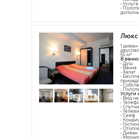
• Услуг
• Полот
дополн
Люкс
1 диван
двуспал
55 м²
В ванно
• Душ
• Ванна
• Халат
• Беспл
принад
• Собст
• Полот
Услуги 
• Вид н
• Телеф
• Спутн
• Телев
• Сейф
• Конди
• Гости
• Отопл
• Диван
• Моски