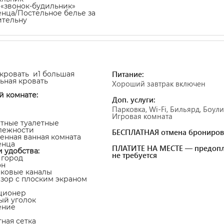
а «звонок-будильник»
енца/Постельное белье за
ительну
Питание:
-кровать и1 большая
ьная кровать
Хороший завтрак включен
й комнате:
Доп. услуги:
Парковка, Wi-Fi, Бильярд, Боули
Игровая комната
атные туалетные
лежности
БЕСПЛАТНАЯ отмена брониров
венная ванная комната
енца
ПЛАТИТЕ НА МЕСТЕ — предопл
и удобства:
не требуется
а город
он
иковые каналы
изор с плоским экраном
ционер
ный уголок
ение
тная сетка