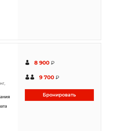
8 900
₽
9 700
₽
нг,
Бронировать
ания
ата