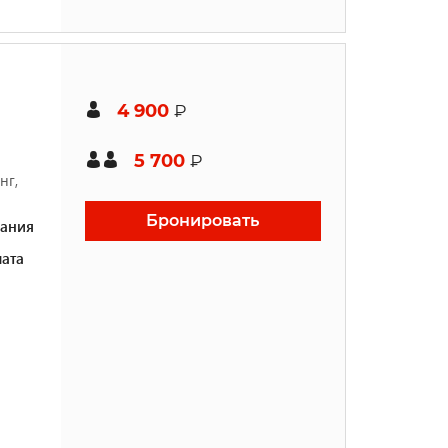
4 900
₽
5 700
₽
нг,
Бронировать
ания
ата