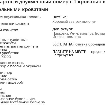
артный двухместный номер с 1 кроватью 
ельными кроватями
Питание:
ая двуспальная кровать
Хороший завтрак включен
пальные кровати
Доп. услуги:
й комнате:
Парковка, Wi-Fi, Бильярд, Боули
Игровая комната
атные туалетные
лежности
БЕСПЛАТНАЯ отмена брониров
венная ванная комната
енца
ПЛАТИТЕ НА МЕСТЕ — предопл
и удобства:
не требуется
а город
он
иковые каналы
изор с плоским экраном
ционер
ение
тная сетка
или гардероб
и
бар
ильник
а «звонок-будильник»
енца/Постельное белье за