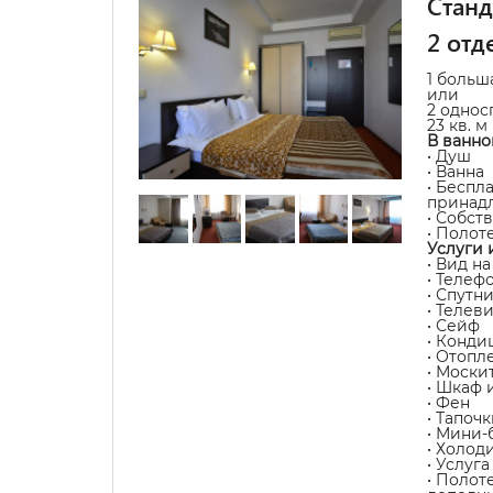
Станд
2 отд
1 больш
или
2 однос
23 кв. м
В ванно
• Душ
• Ванна
• Беспл
принад
• Собст
• Полот
Услуги 
• Вид н
• Телеф
• Спутн
• Телев
• Сейф
• Конди
• Отопл
• Моски
• Шкаф 
• Фен
• Тапочк
• Мини-
• Холод
• Услуг
• Полот