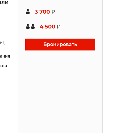
или
3 700
₽
4 500
₽
нг,
Бронировать
ания
ата