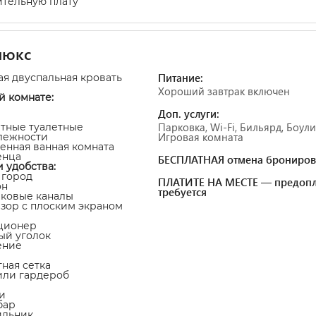
тельную плату
люкс
Питание:
ая двуспальная кровать
Хороший завтрак включен
й комнате:
Доп. услуги:
Парковка, Wi-Fi, Бильярд, Боули
атные туалетные
Игровая комната
лежности
венная ванная комната
енца
БЕСПЛАТНАЯ отмена брониров
и удобства:
а город
ПЛАТИТЕ НА МЕСТЕ — предопл
он
требуется
иковые каналы
изор с плоским экраном
ционер
ный уголок
ение
тная сетка
или гардероб
и
бар
ильник