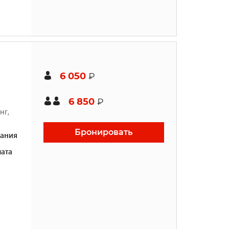
6 050
₽
6 850
₽
нг,
Бронировать
ания
ата