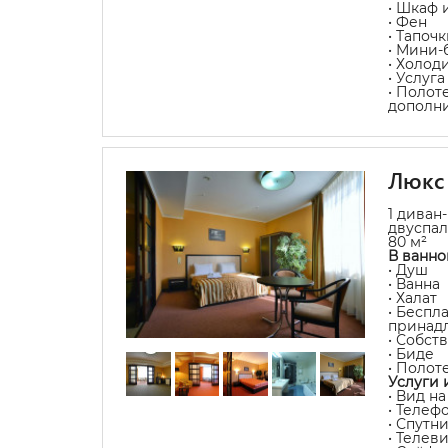
• Шкаф 
• Фен
• Тапочк
• Мини-
• Холод
• Услуг
• Полот
дополни
Люкс
1 диван
двуспал
80 м²
В ванно
• Душ
• Ванна
• Халат
• Беспл
принад
• Собст
• Биде
• Полот
Услуги 
• Вид н
• Телеф
• Спутн
• Телев