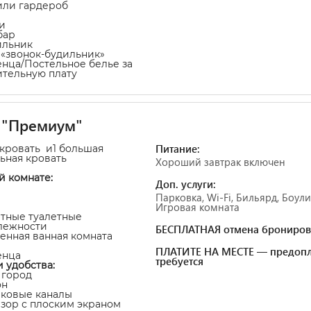
или гардероб
и
бар
ильник
а «звонок-будильник»
енца/Постельное белье за
тельную плату
 "Премиум"
Питание:
-кровать и1 большая
ьная кровать
Хороший завтрак включен
й комнате:
Доп. услуги:
Парковка, Wi-Fi, Бильярд, Боули
Игровая комната
атные туалетные
лежности
БЕСПЛАТНАЯ отмена брониров
венная ванная комната
ПЛАТИТЕ НА МЕСТЕ — предопл
енца
требуется
и удобства:
а город
он
иковые каналы
изор с плоским экраном