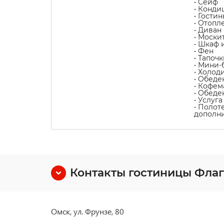
• Сейф
• Конди
• Гости
• Отопл
• Диван
• Моски
• Шкаф 
• Фен
• Тапочк
• Мини-
• Холод
• Обеде
• Кофе
• Обеде
• Услуг
• Полот
дополни
Контакты гостиницы Фла
Омск, ул. Фрунзе, 80