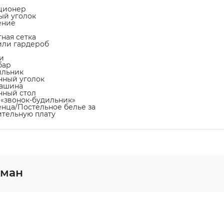
ционер
ный уголок
ение
тная сетка
или гардероб
и
бар
ильник
нный уголок
машина
нный стол
а «звонок-будильник»
енца/Постельное белье за
тельную плату
гман