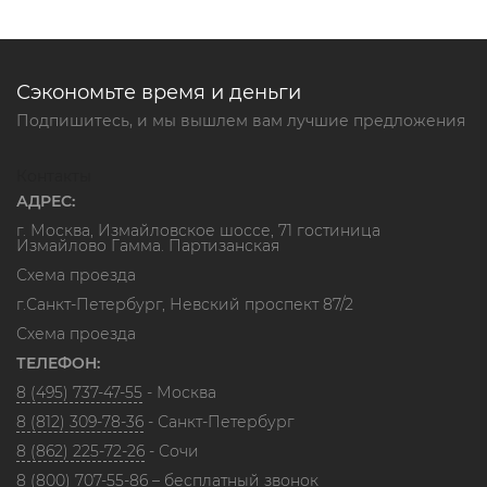
Сэкономьте время и деньги
Подпишитесь, и мы вышлем вам лучшие предложения
Контакты
АДРЕС:
г. Москва, Измайловское шоссе, 71 гостиница
Измайлово Гамма. Партизанская
Схема проезда
г.Санкт-Петербург, Невский проспект 87/2
Схема проезда
ТЕЛЕФОН:
8 (495) 737-47-55
- Москва
8 (812) 309-78-36
- Санкт-Петербург
8 (862) 225-72-26
- Сочи
8 (800) 707-55-86
– бесплатный звонок