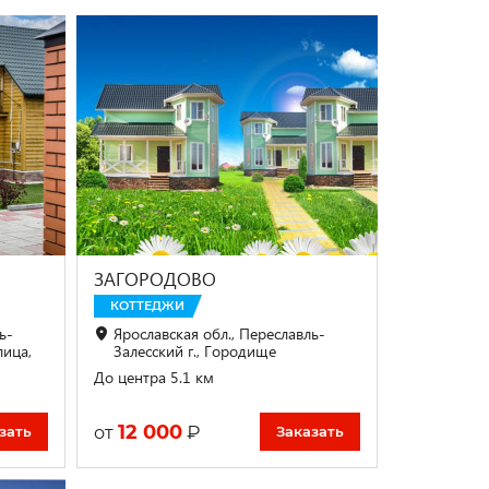
ЗАГОРОДОВО
КОТТЕДЖИ
ь-
Ярославская обл., Переславль-
лица,
Залесский г., Городище
До центра 5.1 км
12 000
₽
от
зать
Заказать