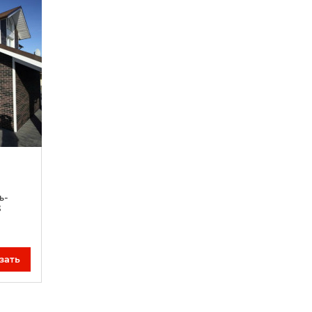
ь-
8
зать