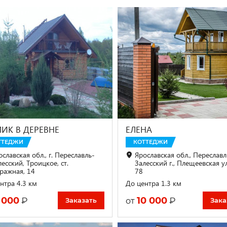
ИК В ДЕРЕВНЕ
ЕЛЕНА
ТТЕДЖИ
КОТТЕДЖИ
славская обл., г. Переславль-
Ярославская обл., Переславл
есский, Троицкое, ст.
Залесский г., Плещеевская у
ражная, 14
78
нтра 4.3 км
До центра 1.3 км
 000
10 000
₽
₽
от
Заказать
Зака