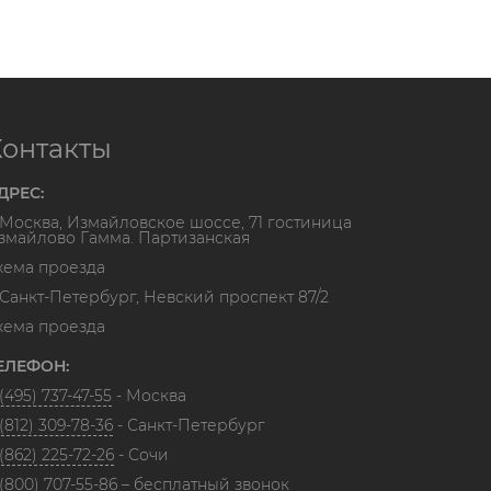
Контакты
ДРЕС:
. Москва, Измайловское шоссе, 71 гостиница
змайлово Гамма. Партизанская
хема проезда
. Санкт-Петербург, Невский проспект 87/2
хема проезда
ЕЛЕФОН:
(495) 737-47-55
- Москва
(812) 309-78-36
- Санкт-Петербург
(862) 225-72-26
- Сочи
 (800) 707-55-86
– бесплатный звонок