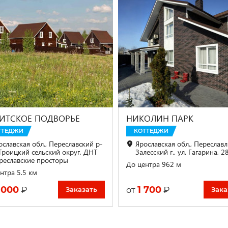
ИТСКОЕ ПОДВОРЬЕ
НИКОЛИН ПАРК
ТТЕДЖИ
КОТТЕДЖИ
ославская обл., Переславский р-
Ярославская обл., Переславл
 Троицкий сельский округ, ДНТ
Залесский г., ул. Гагарина, 2
реславские просторы
До центра 962 м
нтра 5.5 км
 000
1 700
₽
₽
от
Заказать
Зака