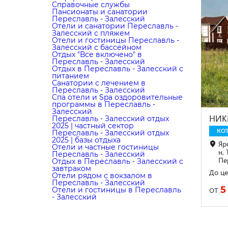
Справочные службы
Пансионаты и санатории
Переславль - Залесский
Отели и санатории Переславль -
Залесский с пляжем
Отели и гостиницы Переславль -
Залесский с бассейном
Отдых "Все включено" в
Переславль - Залесский
Отдых в Переславль - Залесский с
питанием
Санатории с лечением в
Переславль - Залесский
Cпа отели и Spa оздоровительные
программы в Переславль -
Залесский
НИК
Переславль - Залесский отдых
2025 | частный сектор
КО
Переславль - Залесский отдых
2025 | базы отдыха
Яр
Отели и частные гостиницы
н,
Переславль - Залесский
Пе
Отдых в Переславль - Залесский с
завтраком
До це
Отели рядом с вокзалом в
Переславль - Залесский
5
от
Отели и гостиницы в Переславль
- Залесский