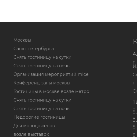
Москвы
Санкт петербурга
А
Снять гостиницу на сутки
г
Снять гостиницу на ночь
И
Организация мероприятий mice
С
Конференц-залы москвы
г
С
Гостиницы в москве возле метро
Снять гостиницу на сутки
Т
Снять гостиницу на ночь
8 
Недорогие гостиницы
8 
Для молодоженов
8 
возле выставок
8