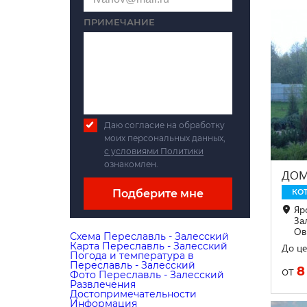
ПРИМЕЧАНИЕ
Даю согласие на обработку
моих персональных данных,
с условиями Политики
ознакомлен.
ДОМ
Подберите мне
КО
Яро
Зал
Ов
Схема Переславль - Залесский
Карта Переславль - Залесский
До це
Погода и температура в
Переславль - Залесский
8
от
Фото Переславль - Залесский
Развлечения
Достопримечательности
Информация