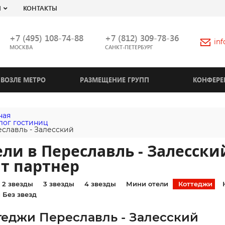
Я
КОНТАКТЫ
+7 (495) 108-74-88
+7 (812) 309-78-36
in
МОСКВА
САНКТ-ПЕТЕРБУРГ
ВОЗЛЕ МЕТРО
РАЗМЕЩЕНИЕ ГРУПП
КОНФЕРЕ
ная
лог гостиниц
славль - Залесский
ли в Переславль - Залесск
т партнер
2 звезды
3 звезды
4 звезды
Мини отели
Коттеджи
 Без звезд
теджи Переславль - Залесский