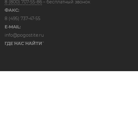
8 (800) 707-55-86
– бесплатный звонок
ФАКС:
8 (495) 737-47-55
E-MAIL:
info@pogostite.ru
ГДЕ НАС НАЙТИ