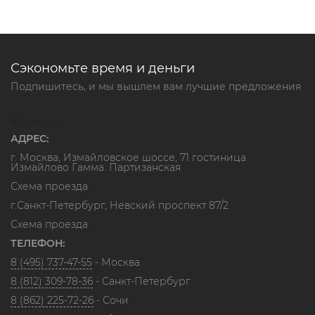
Сэкономьте время и деньги
Подпишитесь, и мы вышлем вам лучшие предложения
Контакты
АДРЕС:
г. Москва, Измайловское шоссе, 71 гостиница
Измайлово Гамма. Партизанская
Схема проезда
г.Санкт-Петербург, Невский проспект 87/2
Схема проезда
ТЕЛЕФОН:
8 (495) 737-47-55
- Москва
8 (812) 309-78-36
- Санкт-Петербург
8 (862) 225-72-26
- Сочи