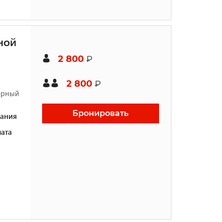
ной
2 800
₽
2 800
₽
жерный
Бронировать
ания
ата