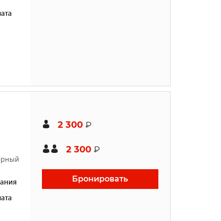
ата
2 300
₽
2 300
₽
жерный
Бронировать
ания
ата