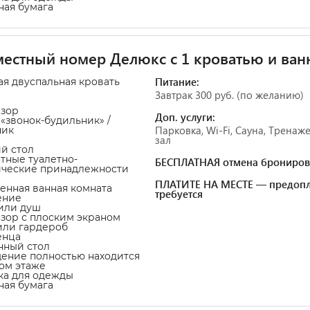
тная бумага
естный номер Делюкс с 1 кроватью и ван
Питание:
ая двуспальная кровать
Завтрак 300 руб. (по желанию)
изор
Доп. услуги:
а «звонок-будильник» /
Парковка, Wi-Fi, Сауна, Трена
ник
зал
ий стол
атные туалетно-
БЕСПЛАТНАЯ отмена брониров
ические принадлежности
ПЛАТИТЕ НА МЕСТЕ — предопл
венная ванная комната
требуется
ение
 или душ
изор с плоским экраном
или гардероб
енца
нный стол
ение полностью находится
ом этаже
ка для одежды
тная бумага