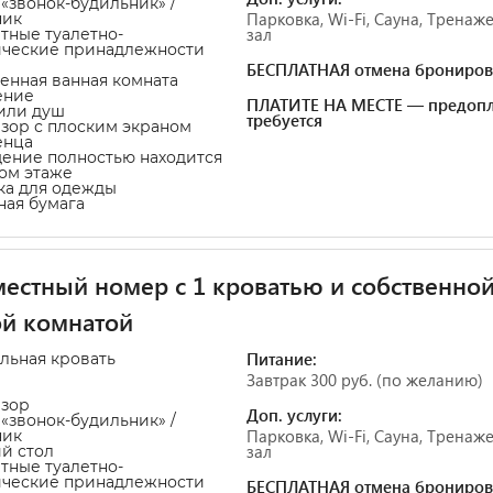
а «звонок-будильник» /
Парковка, Wi-Fi, Сауна, Трена
ник
зал
атные туалетно-
ические принадлежности
БЕСПЛАТНАЯ отмена брониров
венная ванная комната
ение
ПЛАТИТЕ НА МЕСТЕ — предопл
 или душ
требуется
изор с плоским экраном
енца
ение полностью находится
ом этаже
ка для одежды
тная бумага
естный номер с 1 кроватью и собственно
й комнатой
Питание:
альная кровать
Завтрак 300 руб. (по желанию)
изор
Доп. услуги:
а «звонок-будильник» /
Парковка, Wi-Fi, Сауна, Трена
ник
зал
ий стол
атные туалетно-
ические принадлежности
БЕСПЛАТНАЯ отмена брониров