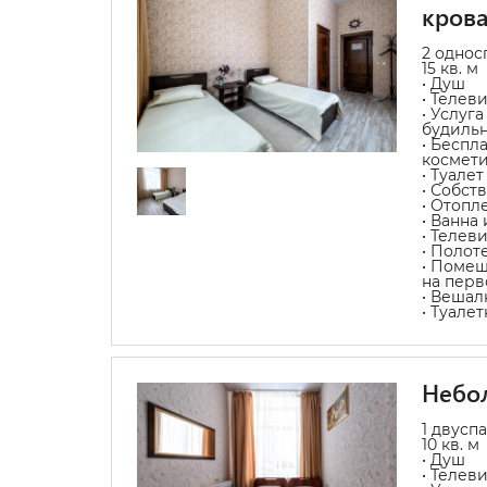
кров
2 однос
15 кв. м
• Душ
• Телев
• Услуг
будиль
• Беспл
космет
• Туалет
• Собст
• Отопл
• Ванна
• Телев
• Полот
• Помещ
на перв
• Вешал
• Туале
Небол
1 двусп
10 кв. м
• Душ
• Телев