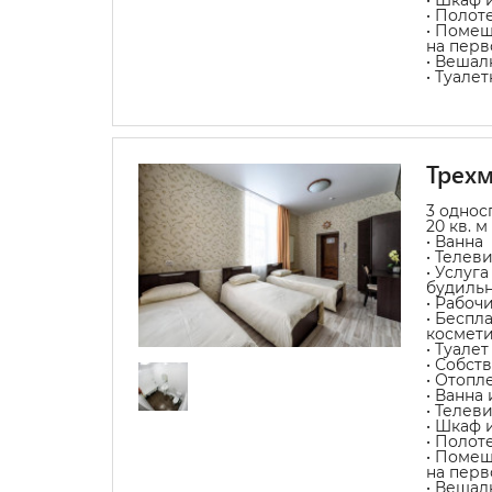
• Полот
• Помещ
на перв
• Вешал
• Туале
Трехм
3 однос
20 кв. м
• Ванна
• Телев
• Услуг
будиль
• Рабоч
• Беспл
космет
• Туалет
• Собст
• Отопл
• Ванна
• Телев
• Шкаф 
• Полот
• Помещ
на перв
• Вешал