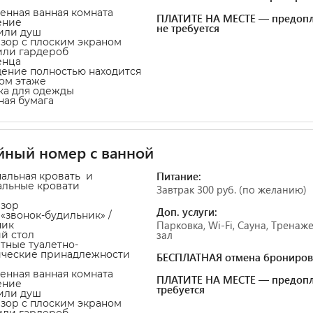
венная ванная комната
ПЛАТИТЕ НА МЕСТЕ — предопл
ение
не требуется
 или душ
изор с плоским экраном
или гардероб
енца
ение полностью находится
ом этаже
ка для одежды
тная бумага
йный номер с ванной
Питание:
пальная кровать и
альные кровати
Завтрак 300 руб. (по желанию)
изор
Доп. услуги:
а «звонок-будильник» /
Парковка, Wi-Fi, Сауна, Трена
ник
зал
ий стол
атные туалетно-
ические принадлежности
БЕСПЛАТНАЯ отмена брониров
венная ванная комната
ПЛАТИТЕ НА МЕСТЕ — предопл
ение
требуется
 или душ
изор с плоским экраном
или гардероб