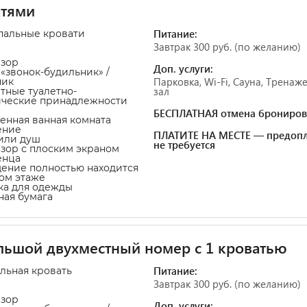
атями
Питание:
пальные кровати
Завтрак 300 руб. (по желанию)
изор
Доп. услуги:
а «звонок-будильник» /
Парковка, Wi-Fi, Сауна, Трена
ник
зал
атные туалетно-
ические принадлежности
БЕСПЛАТНАЯ отмена брониров
венная ванная комната
ение
ПЛАТИТЕ НА МЕСТЕ — предопл
 или душ
не требуется
изор с плоским экраном
енца
ение полностью находится
ом этаже
ка для одежды
тная бумага
ьшой двухместный номер с 1 кроватью
Питание:
альная кровать
Завтрак 300 руб. (по желанию)
изор
Доп. услуги: