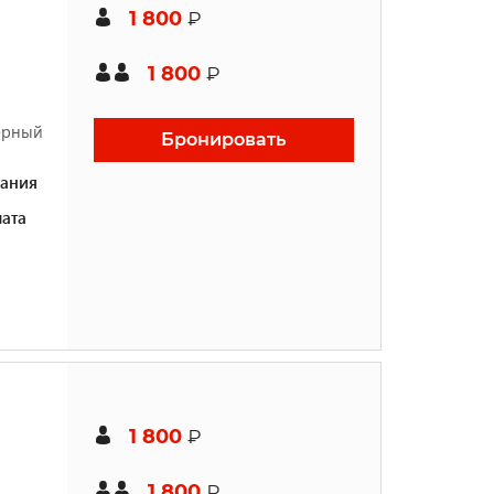
1 800
₽
1 800
₽
жерный
Бронировать
ания
ата
1 800
₽
1 800
₽