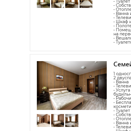
• Туалет
• Собст
• Отопл
• Ванна
• Телев
• Шкаф 
• Полот
• Помещ
на перв
• Вешал
• Туале
Семе
1 однос
2 двусп
• Ванна
• Телев
• Услуг
будиль
• Рабоч
• Беспл
космет
• Туалет
• Собст
• Отопл
• Ванна
• Телев
• Шкаф 