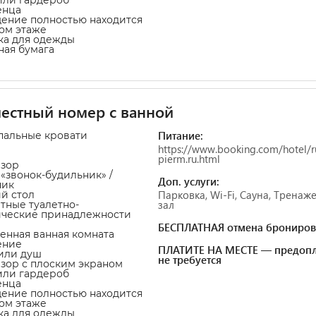
енца
ение полностью находится
ом этаже
ка для одежды
тная бумага
естный номер с ванной
Питание:
пальные кровати
https://www.booking.com/hotel/r
pierm.ru.html
изор
а «звонок-будильник» /
Доп. услуги:
ник
Парковка, Wi-Fi, Сауна, Трена
ий стол
зал
атные туалетно-
ические принадлежности
БЕСПЛАТНАЯ отмена брониров
венная ванная комната
ение
ПЛАТИТЕ НА МЕСТЕ — предопл
 или душ
не требуется
изор с плоским экраном
или гардероб
енца
ение полностью находится
ом этаже
ка для одежды