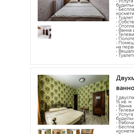
• Услуг
будиль
• Беспл
космет
• Туалет
• Собст
• Отопл
• Ванна
• Телев
• Полот
• Помещ
на перв
• Вешал
• Туале
Двухм
ванно
1 двусп
15 кв. м
• Ванна
• Телев
• Услуг
будиль
• Рабоч
• Беспл
космет