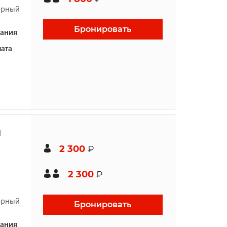
жерный
Бронировать
ания
ата
й
2 300
₽
2 300
₽
жерный
Бронировать
ания