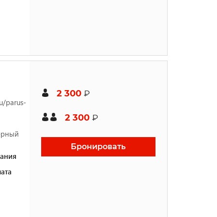
2 300
₽
u/parus-
2 300
₽
жерный
Бронировать
ания
ата