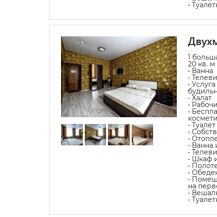
• Туале
Двухм
1 больш
20 кв. м
• Ванна
• Телев
• Услуг
будиль
• Халат
• Рабоч
• Беспл
космет
• Туалет
• Собст
• Отопл
• Ванна
• Телев
• Шкаф 
• Полот
• Обеде
• Помещ
на перв
• Вешал
• Туале