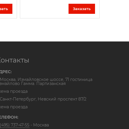
зать
Заказать
Контакты
ДРЕС:
. Москва, Измайловское шоссе, 71 гостиница
змайлово Гамма. Партизанская
хема проезда
. Санкт-Петербург, Невский проспект 87/2
хема проезда
ЕЛЕФОН:
(495) 737-47-55
- Москва