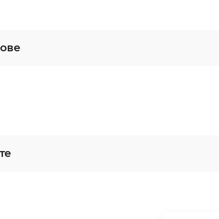
кове
те