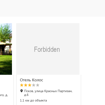
Отель Колос
Псков, улица Красных Партизан,
д.6
го, д.
1.1 км до объекта