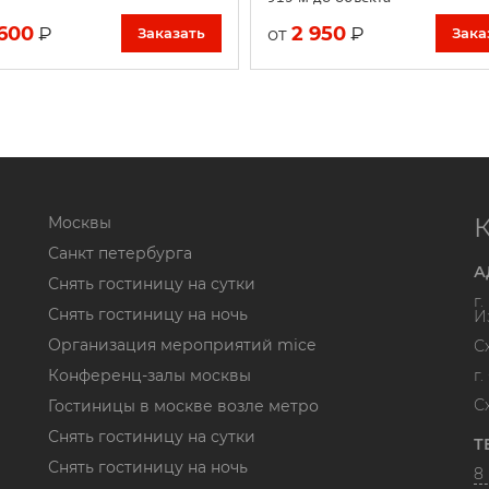
600
2 950
₽
₽
от
Заказать
Зака
Москвы
Санкт петербурга
А
Снять гостиницу на сутки
г
Снять гостиницу на ночь
И
Организация мероприятий mice
С
Конференц-залы москвы
г
С
Гостиницы в москве возле метро
Снять гостиницу на сутки
Т
Снять гостиницу на ночь
8 