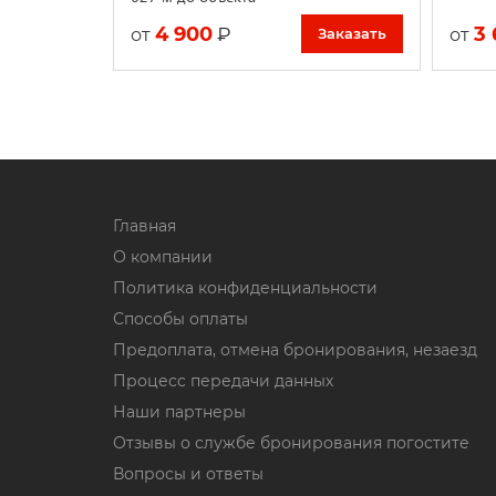
4 900
3 
₽
от
от
Заказать
Главная
О компании
Политика конфиденциальности
Способы оплаты
Предоплата, отмена бронирования, незаезд
Процесс передачи данных
Наши партнеры
Отзывы о службе бронирования погостите
Вопросы и ответы