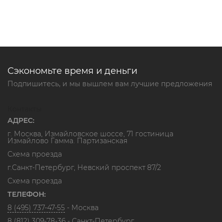
Сэкономьте время и деньги
Подпишитесь, и мы вышлем вам лучшие предложения
Контакты
АДРЕС:
г. Москва, Измайловское шоссе, 71 гостиница
Измайлово Гамма. Партизанская
Схема проезда
г.Санкт-Петербург, Невский проспект 87/2
Схема проезда
ТЕЛЕФОН:
8 (495) 737-47-55
- Москва
8 (812) 309-78-36
- Санкт-Петербург