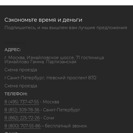
Сэкономьте время и деньги
Подпишитесь, и мы вышлем вам лучшие предложения
Контакты
АДРЕС:
г. Москва, Измайловское шоссе, 71 гостиница
Измайлово Гамма. Партизанская
Схема проезда
г.Санкт-Петербург, Невский проспект 87/2
Схема проезда
ТЕЛЕФОН:
8 (495) 737-47-55
- Москва
8 (812) 309-78-36
- Санкт-Петербург
8 (862) 225-72-26
- Сочи
8 (800) 707-55-86
– бесплатный звонок