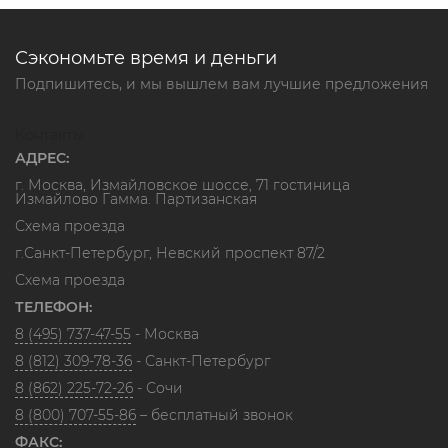
Сэкономьте время и деньги
Подпишитесь, и мы вышлем вам лучшие предложения
Контакты
АДРЕС:
г. Москва, Измайловское шоссе, 71 гостиница
Измайлово Гамма. Партизанская
Схема проезда
г.Санкт-Петербург, Невский проспект 87/2
Схема проезда
ТЕЛЕФОН:
8 (495) 737-47-55
- Москва
8 (812) 309-78-36
- Санкт-Петербург
8 (862) 225-72-26
- Сочи
8 (800) 707-55-86
– бесплатный звонок
ФАКС: