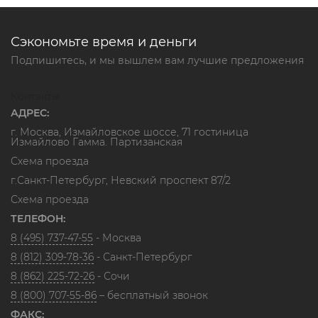
Сэкономьте время и деньги
Подпишитесь, и мы вышлем вам лучшие предложения
Контакты
АДРЕС:
г. Москва, Измайловское шоссе, 71 гостиница
Измайлово Гамма. Партизанская
Схема проезда
г.Санкт-Петербург, Невский проспект 87/2
Схема проезда
ТЕЛЕФОН:
8 (495) 737-47-55
- Москва
8 (812) 309-78-36
- Санкт-Петербург
8 (862) 225-72-26
- Сочи
8 (800) 707-55-86
– бесплатный звонок
ФАКС: