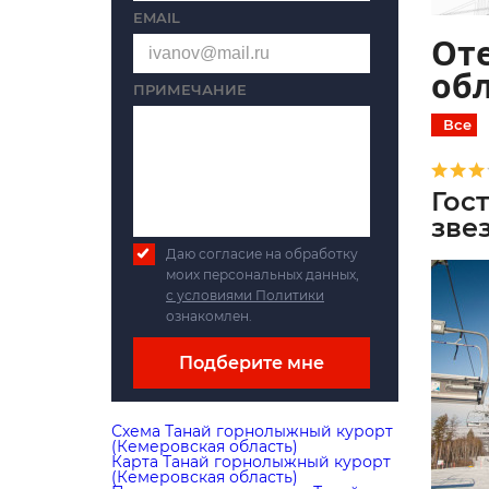
EMAIL
От
обл
ПРИМЕЧАНИЕ
Все
Гос
зве
Даю согласие на обработку
моих персональных данных,
с условиями Политики
ознакомлен.
Подберите мне
Схема Танай горнолыжный курорт
(Кемеровская область)
Карта Танай горнолыжный курорт
(Кемеровская область)