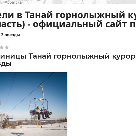
ели в Танай горнолыжный к
асть) - официальный сайт 
3 звезды
тиницы Танай горнолыжный курорт
зды