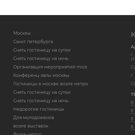
Москвы
Санкт петербурга
А
Снять гостиницу на сутки
г
Снять гостиницу на ночь
И
Организация мероприятий mice
С
Конференц-залы москвы
г
С
Гостиницы в москве возле метро
Снять гостиницу на сутки
Т
Снять гостиницу на ночь
8 
Недорогие гостиницы
8 
Для молодоженов
8 
возле выставок
8
Возле метро