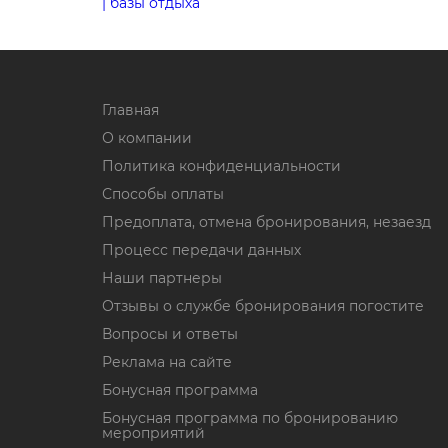
| базы отдыха
Главная
О компании
Политика конфиденциальности
Способы оплаты
Предоплата, отмена бронирования, незаезд
Процесс передачи данных
Наши партнеры
Отзывы о службе бронирования погостите
Вопросы и ответы
Реклама на сайте
Бонусная программа
Бонусная программа по бронированию
мероприятий