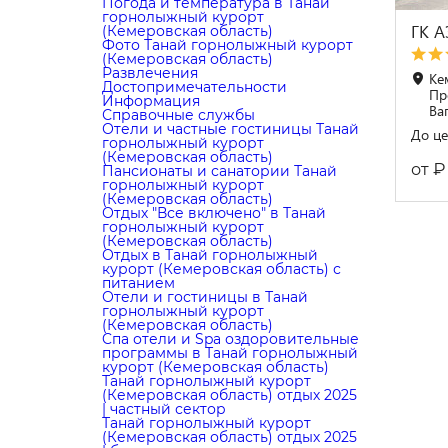
Погода и температура в Танай
горнолыжный курорт
ГК 
(Кемеровская область)
Фото Танай горнолыжный курорт
(Кемеровская область)
Развлечения
Ке
Достопримечательности
Пр
Информация
Ва
Справочные службы
Отели и частные гостиницы Танай
До це
горнолыжный курорт
(Кемеровская область)
₽
от
Пансионаты и санатории Танай
горнолыжный курорт
(Кемеровская область)
Отдых "Все включено" в Танай
горнолыжный курорт
(Кемеровская область)
Отдых в Танай горнолыжный
курорт (Кемеровская область) с
питанием
Отели и гостиницы в Танай
горнолыжный курорт
(Кемеровская область)
Cпа отели и Spa оздоровительные
программы в Танай горнолыжный
курорт (Кемеровская область)
Танай горнолыжный курорт
(Кемеровская область) отдых 2025
| частный сектор
Танай горнолыжный курорт
(Кемеровская область) отдых 2025