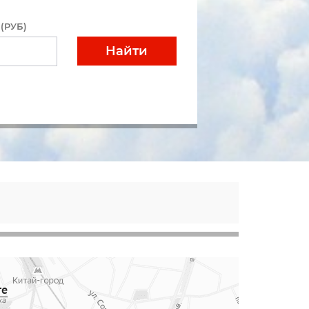
(РУБ)
Найти
те