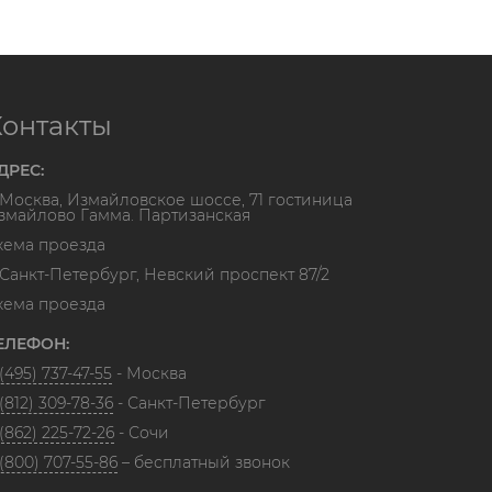
Контакты
ДРЕС:
. Москва, Измайловское шоссе, 71 гостиница
змайлово Гамма. Партизанская
хема проезда
. Санкт-Петербург, Невский проспект 87/2
хема проезда
ЕЛЕФОН:
(495) 737-47-55
- Москва
(812) 309-78-36
- Санкт-Петербург
(862) 225-72-26
- Сочи
 (800) 707-55-86
– бесплатный звонок