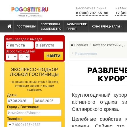
Бесплатная линия
из Мо
8 (800) 707-55-86
+7 (49
ГОСТИНИЦЫ
РАЗМЕЩЕНИЕ
ГОСТИНИЦЫ
КОНФЕРЕНЦ-ЗАЛЫ
ВОЗЛЕ МЕТРО
ГРУПП
Даты заезда и выезда
Главная
Каталог гостиниц
Взрослых и детей
Развлечения
НАЙТИ
РАЗВЛЕЧ
ЭКСПРЕСС-ПОДБОР
ЛЮБОЙ ГОСТИНИЦЫ
КУРОР
Не нашли нужный отель? Просто
отправьте запрос и мы вам
подберем.
Круглогодичный куро
Даты:
активного отдыха з
Город / Гостиница:
Салаирского кряжа.
Целебные свойства 
Телефон:
времен. Сейчас это