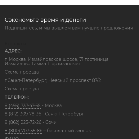
Сэкономьте время и деньги
Подпишитесь, и мы вышлем вам лучшие предложения
Контакты
АДРЕС:
г. Москва, Измайловское шоссе, 71 гостиница
Измайлово Гамма. Партизанская
Схема проезда
г.Санкт-Петербург, Невский проспект 87/2
Схема проезда
ТЕЛЕФОН:
8 (495) 737-47-55
- Москва
8 (812) 309-78-36
- Санкт-Петербург
8 (862) 225-72-26
- Сочи
8 (800) 707-55-86
– бесплатный звонок
ФАКС: