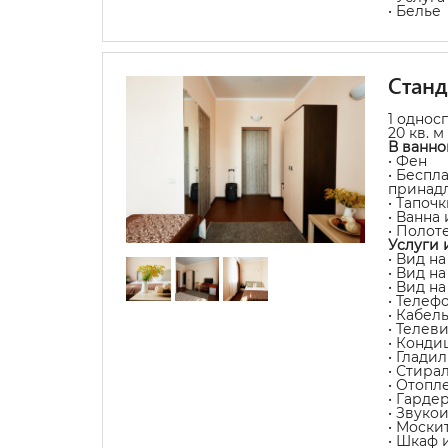
• Белье
Стан
1 однос
20 кв. м
В ванно
• Фен
• Беспл
принад
• Тапочк
• Ванна
• Полот
Услуги 
• Вид на
• Вид н
• Вид н
• Телеф
• Кабел
• Телев
• Конди
• Глади
• Стира
• Отопл
• Гарде
• Звуко
• Моски
• Шкаф 