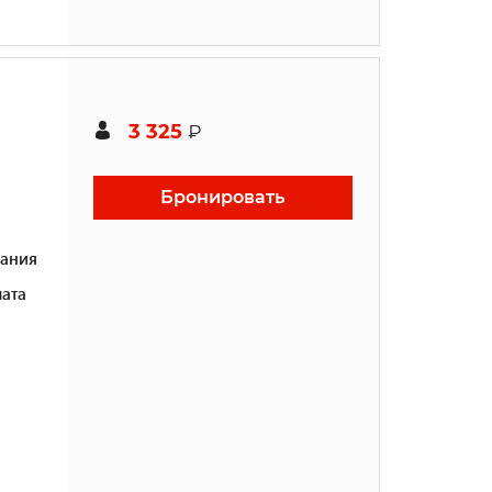
3 325
₽
Бронировать
ания
ата