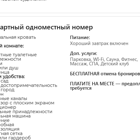
дартный одноместный номер
Питание:
пальная кровать
Хороший завтрак включен
й комнате:
Доп. услуги:
атные туалетные
Парковка, WI-Fi, Сауна, Фитнес,
лежности
Массаж, СПА, Детский клуб
и
 или душ
енца
БЕСПЛАТНАЯ отмена брониров
и удобства:
 сад
ПЛАТИТЕ НА МЕСТЕ — предопл
а достопримечательность
требуется
а город
он
ьные каналы
изор с плоским экраном
ционер
льные принадлежности
льная машина
ение
робная
изоляция
тная сетка
или гардероб