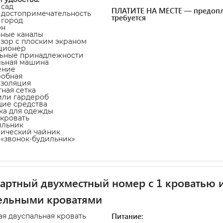
 сад
ПЛАТИТЕ НА МЕСТЕ — предопл
а достопримечательность
требуется
а город
он
ьные каналы
изор с плоским экраном
ционер
льные принадлежности
льная машина
ение
робная
изоляция
тная сетка
или гардероб
щие средства
ка для одежды
-кровать
ильник
рический чайник
а «звонок-будильник»
артный двухместный номер с 1 кроватью 
ельными кроватями
Питание:
ая двуспальная кровать