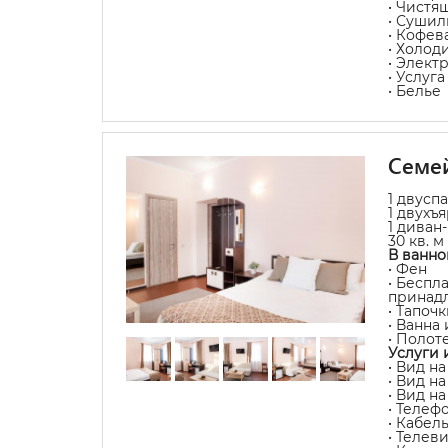
• Чистя
• Сушил
• Кофев
• Холод
• Элект
• Услуг
• Белье
Семе
1 двусп
1 двухъ
1 диван
30 кв. м
В ванно
• Фен
• Беспл
принад
• Тапочк
• Ванна
• Полот
Услуги 
• Вид на
• Вид н
• Вид н
• Телеф
• Кабел
• Телев