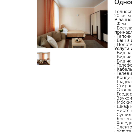
Одно
1 однос
20 кв. м
В ванно
• Фен
• Беспл
принад
• Тапочк
• Ванна
• Полот
Услуги 
• Вид на
• Вид н
• Вид н
• Телеф
• Кабел
• Телев
• Конди
• Глади
• Стира
• Отопл
• Гарде
• Звуко
• Моски
• Шкаф 
• Чистя
• Сушил
• Кофев
• Холод
• Элект
• Услуг