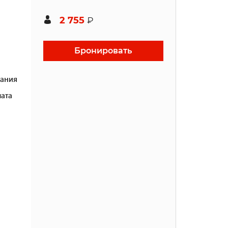
2 755
₽
Бронировать
ания
ата