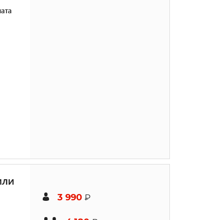
ата
или
3 990
₽