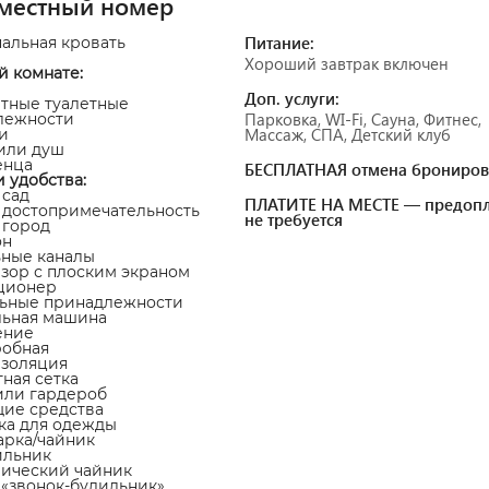
местный номер
Питание:
пальная кровать
Хороший завтрак включен
й комнате:
Доп. услуги:
атные туалетные
Парковка, WI-Fi, Сауна, Фитнес,
лежности
Массаж, СПА, Детский клуб
и
 или душ
енца
БЕСПЛАТНАЯ отмена брониров
и удобства:
 сад
ПЛАТИТЕ НА МЕСТЕ — предопл
а достопримечательность
не требуется
а город
он
ьные каналы
изор с плоским экраном
ционер
льные принадлежности
льная машина
ение
робная
изоляция
тная сетка
или гардероб
щие средства
ка для одежды
арка/чайник
ильник
рический чайник
а «звонок-будильник»