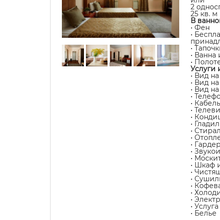
2 однос
25 кв. м
В ванно
• Фен
• Беспл
принад
• Тапочк
• Ванна
• Полот
Услуги 
• Вид на
• Вид н
• Вид н
• Телеф
• Кабел
• Телев
• Конди
• Глади
• Стира
• Отопл
• Гарде
• Звуко
• Моски
• Шкаф 
• Чистя
• Сушил
• Кофев
• Холод
• Элект
• Услуг
• Белье