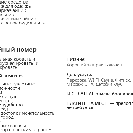
щие средства
ка для одежды
арка/чайник
ильник
рический чайник
а «звонок-будильник»
йный номер
Питание:
альная кровать и
ярусная кровать и
Хороший завтрак включен
-кровать
Доп. услуги:
й комнате:
Парковка, WI-Fi, Сауна, Фитнес,
Массаж, СПА, Детский клуб
атные туалетные
лежности
и
БЕСПЛАТНАЯ отмена брониров
 или душ
енца
ПЛАТИТЕ НА МЕСТЕ — предопл
и удобства:
не требуется
 сад
а достопримечательность
а город
он
ьные каналы
изор с плоским экраном