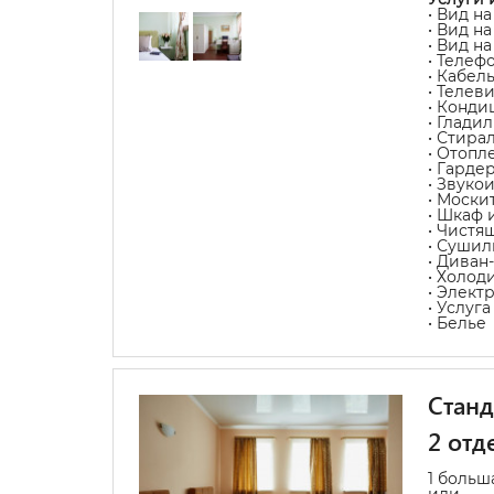
• Вид на
• Вид н
• Вид н
• Телеф
• Кабел
• Телев
• Конди
• Глади
• Стира
• Отопл
• Гарде
• Звуко
• Моски
• Шкаф 
• Чистя
• Сушил
• Диван
• Холод
• Элект
• Услуг
• Белье
Станд
2 отд
1 больш
или