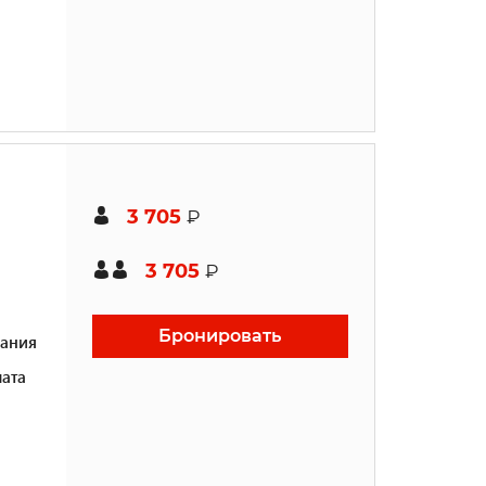
3 705
₽
3 705
₽
Бронировать
ания
ата