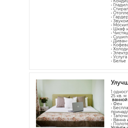
• Конди
• Глади
• Стира
• Отопл
• Гарде
• Звуко
• Моски
• Шкаф 
• Чистя
• Сушил
• Диван
• Кофев
• Холод
• Элект
• Услуг
• Белье
Улуч
1 однос
25 кв. м
ванной 
• Фен
• Беспл
принад
• Тапочк
• Ванна
• Полот
Услуги 