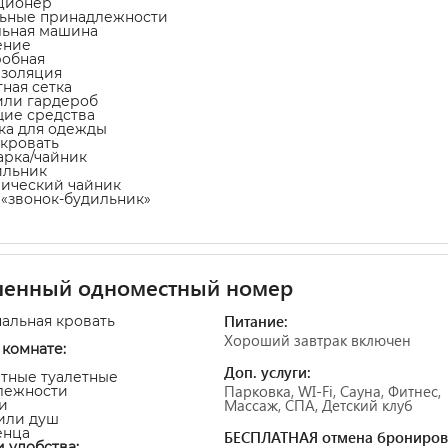
ционер
льные принадлежности
льная машина
ение
робная
изоляция
тная сетка
или гардероб
щие средства
ка для одежды
-кровать
арка/чайник
ильник
рический чайник
а «звонок-будильник»
шенный одноместный номер
Питание:
пальная кровать
Хороший завтрак включен
комнате:
Доп. услуги:
атные туалетные
Парковка, WI-Fi, Сауна, Фитнес,
лежности
Массаж, СПА, Детский клуб
и
 или душ
енца
БЕСПЛАТНАЯ отмена брониров
и удобства: