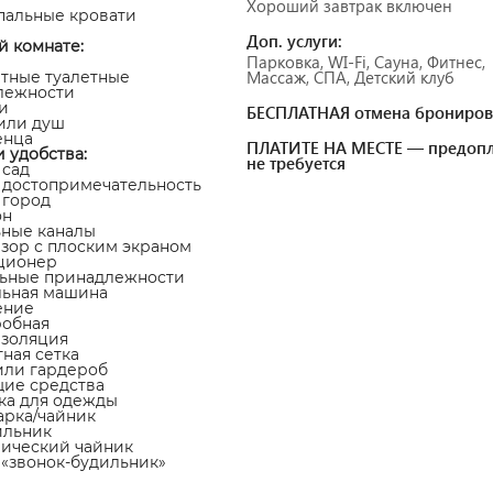
Хороший завтрак включен
пальные кровати
Доп. услуги:
й комнате:
Парковка, WI-Fi, Сауна, Фитнес,
Массаж, СПА, Детский клуб
атные туалетные
лежности
и
БЕСПЛАТНАЯ отмена брониров
 или душ
енца
ПЛАТИТЕ НА МЕСТЕ — предопл
и удобства:
не требуется
 сад
а достопримечательность
а город
он
ьные каналы
изор с плоским экраном
ционер
льные принадлежности
льная машина
ение
робная
изоляция
тная сетка
или гардероб
щие средства
ка для одежды
арка/чайник
ильник
рический чайник
а «звонок-будильник»