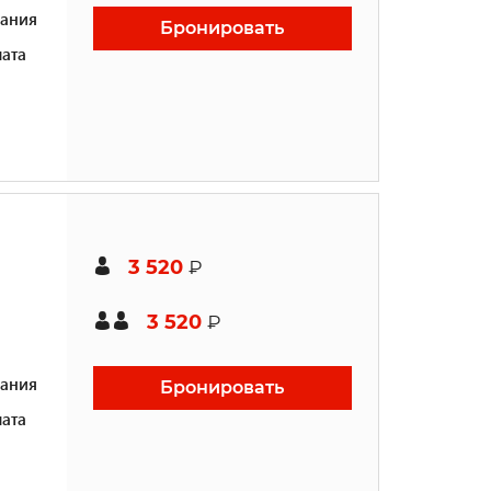
ания
Бронировать
ата
3 520
₽
3 520
₽
ания
Бронировать
ата