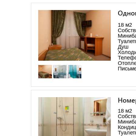
Одном
18 м2
Собств
Миниб
Туалет
Душ
Холод
Телеф
Отопл
Письме
Номер
18 м2
Собств
Миниб
Конди
Туалет