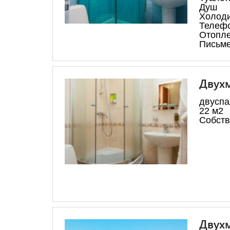
Душ
Холод
Телеф
Отопл
Письме
Двухм
двуспа
22 м2
Собств
Двухм