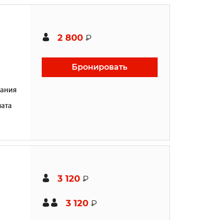
2 800
₽
Бронировать
ания
ата
3 120
₽
3 120
₽