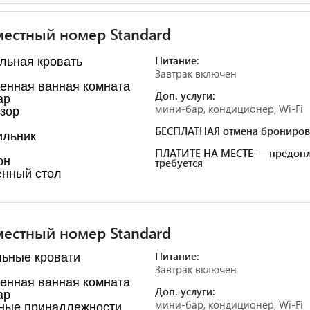
естный номер Standard
Питание:
льная кровать
Завтрак включен
енная ванная комната
Доп. услуги:
ар
мини-бар, кондиционер, Wi-Fi
зор
БЕСПЛАТНАЯ отмена брониров
ильник
ПЛАТИТЕ НА МЕСТЕ — предопл
он
требуется
нный стол
естный номер Standard
Питание:
льные кровати
Завтрак включен
енная ванная комната
Доп. услуги:
ар
мини-бар, кондиционер, Wi-Fi
ные принадлежности