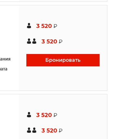
3 520
₽
3 520
₽
ания
Бронировать
ата
3 520
₽
3 520
₽