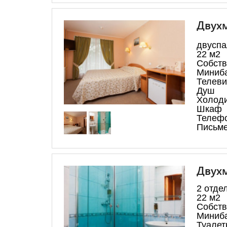
Двухм
двуспа
22 м2
Собств
Миниб
Телеви
Душ
Холод
Шкаф
Телеф
Письме
Двухм
2 отде
22 м2
Собств
Миниб
Туалет