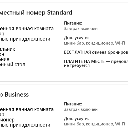
естный номер Standard
Питание:
Завтрак включен
енная ванная комната
ар
Доп. услуги:
ные принадлежности
мини-бар, кондиционер, Wi-Fi
ильник
БЕСПЛАТНАЯ отмена брониров
он
ение
ПЛАТИТЕ НА МЕСТЕ — предопл
нный стол
не требуется
 Business
Питание:
Завтрак включен
енная ванная комната
ар
Доп. услуги:
ционер
мини-бар, кондиционер, Wi-Fi
ные принадлежности