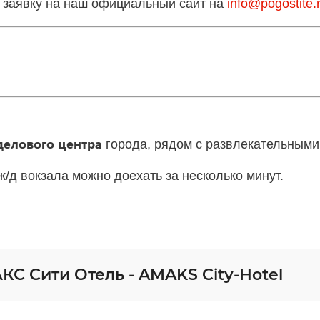
е заявку на наш официальный сайт на
info
@
pogostite
.
делового центра
города, рядом с развлекательными
 ж/д вокзала можно доехать за несколько минут.
С Сити Отель - AMAKS City-Hotel