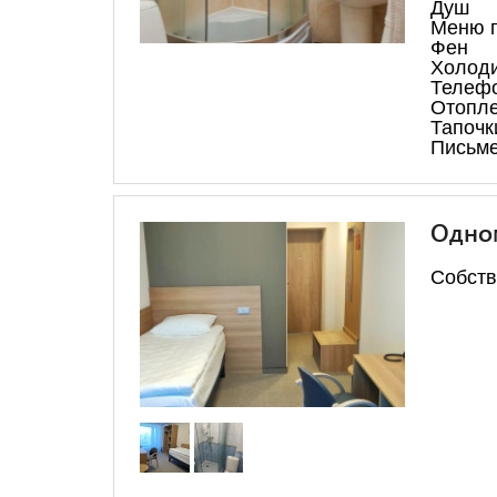
Душ
Меню 
Фен
Холод
Телеф
Отопл
Тапочк
Письме
Одном
Собств