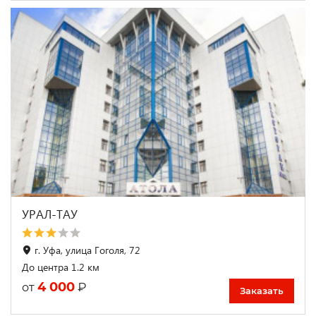
УРАЛ-ТАУ
г. Уфа, улица Гоголя, 72
До центра 1.2 км
4 000
₽
от
Заказать