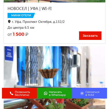
НОВОСЕЛ | УФА | WI-FI
МИНИ ОТЕЛИ
г. Уфа, Проспект Октября, д.132/2
До центра 6.5 км
1 500
₽
от
Заказать
Позвонить
Написать
Связаться
M
бесплатно
в Whatsapp
в МАХ