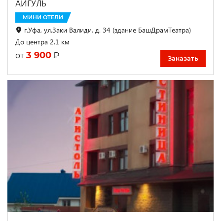
АЙГУЛЬ
МИНИ ОТЕЛИ
г.Уфа, ул.Заки Валиди, д. 34 (здание БашДрамТеатра)
До центра 2.1 км
3 900
₽
от
Заказать