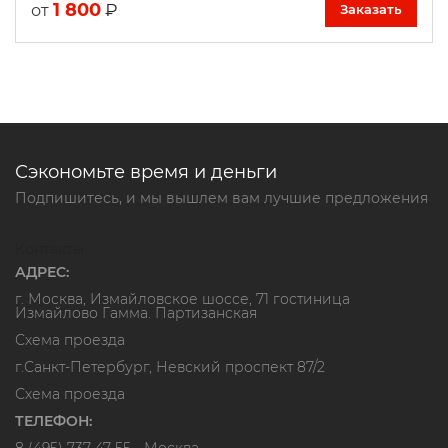
1 800
₽
от
Заказать
Сэкономьте время и деньги
Подпишитесь, и мы вышлем вам лучшие предложения
Контакты
АДРЕС:
г. Москва, Измайловское шоссе, 71 гостиница
Измайлово Гамма. Партизанская
Схема проезда
г.Санкт-Петербург, Невский проспект 87/2
Схема проезда
ТЕЛЕФОН: