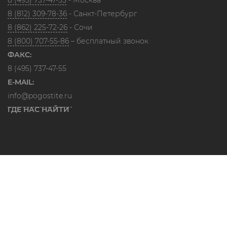
8 (495) 737-47-55
- Москва
8 (812) 309-78-36
- Санкт-Петербург
8 (862) 225-72-26
- Сочи
8 (800) 707-55-86
– бесплатный звонок
ФАКС:
8 (495) 737-47-55
E-MAIL:
info@pogostite.ru
ГДЕ НАС НАЙТИ