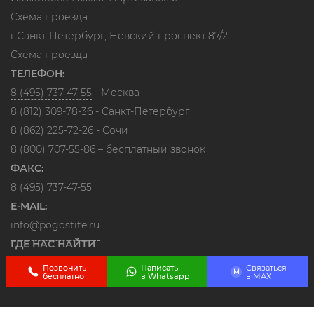
Схема проезда
г.Санкт-Петербург, Невский проспект 87/2
Схема проезда
ТЕЛЕФОН:
8 (495) 737-47-55
- Москва
8 (812) 309-78-36
- Санкт-Петербург
8 (862) 225-72-26
- Сочи
8 (800) 707-55-86
– бесплатный звонок
ФАКС:
8 (495) 737-47-55
E-MAIL:
info@pogostite.ru
ГДЕ НАС НАЙТИ
Позвонить
Написать
Связаться
M
бесплатно
в Whatsapp
в МАХ