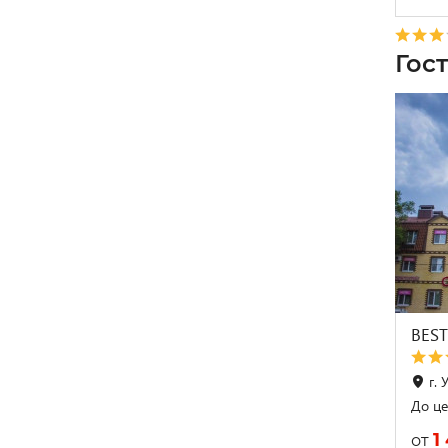
Гос
BEST
г. 
До це
1
от