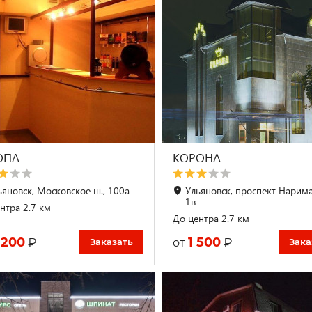
ОПА
КОРОНА
ьяновск, Московское ш., 100а
Ульяновск, проспект Нарим
1в
нтра 2.7 км
До центра 2.7 км
 200
1 500
₽
₽
от
Заказать
Зака