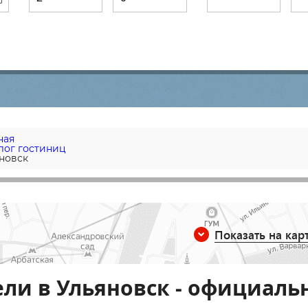
ная
лог гостиниц
новск
Показать на кар
ли в Ульяновск - официаль