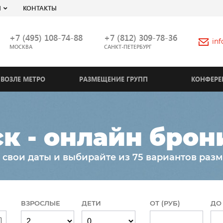
Я
КОНТАКТЫ
+7 (495) 108-74-88
+7 (812) 309-78-36
in
МОСКВА
САНКТ-ПЕТЕРБУРГ
ВОЗЛЕ МЕТРО
РАЗМЕЩЕНИЕ ГРУПП
КОНФЕРЕ
к - онлайн бро
 свои даты и выбирайте из 75 вариантов раз
ВЗРОСЛЫЕ
ДЕТИ
ОТ (РУБ)
ДО 