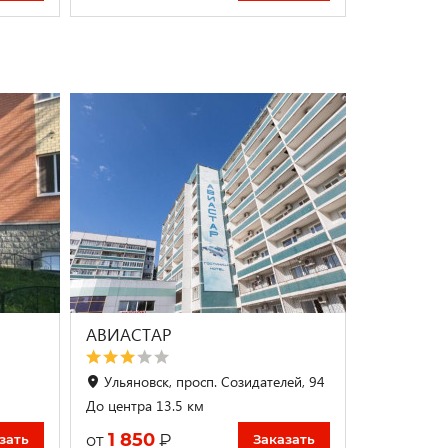
АВИАСТАР
Ульяновск, просп. Созидателей, 94
До центра 13.5 км
1 850
₽
от
зать
Заказать