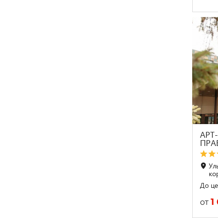
АРТ
ПРА
Ул
ко
До це
1
от