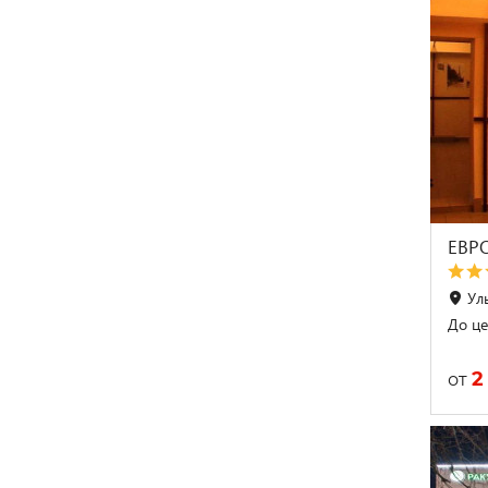
ЕВР
Ул
До це
2
от