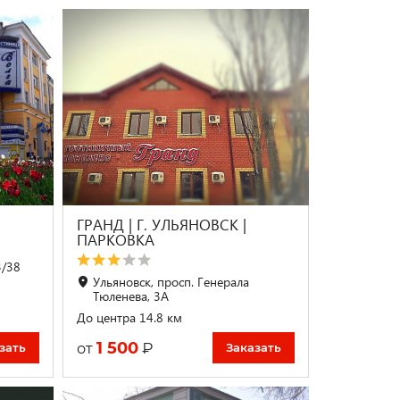
ГРАНД | Г. УЛЬЯНОВСК |
ПАРКОВКА
3/38
Ульяновск, просп. Генерала
Тюленева, 3А
До центра 14.8 км
1 500
₽
от
зать
Заказать