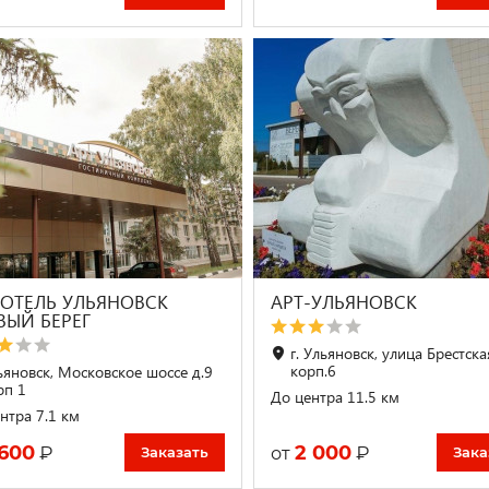
-ОТЕЛЬ УЛЬЯНОВСК
АРТ-УЛЬЯНОВСК
ВЫЙ БЕРЕГ
г. Ульяновск, улица Брестская
корп.6
ьяновск, Московское шоссе д.9
рп 1
До центра 11.5 км
нтра 7.1 км
 600
2 000
₽
₽
от
Заказать
Зака