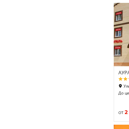
АУР
Ул
До це
2
от