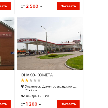
2 500
₽
от
зать
Заказать
ОНАКО-КОМЕТА
Ульяновск, Димитровградское ш.,
21-й км
До центра 12.1 км
1 200
₽
от
зать
Заказать