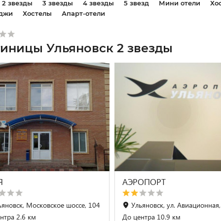
2 звезды
3 звезды
4 звезды
5 звезд
Мини отели
Хо
джи
Хостелы
Апарт-отели
тиницы Ульяновск 2 звезды
Я
АЭРОПОРТ
ьяновск, Московское шоссе, 104
Ульяновск, ул. Авиационная,
нтра 2.6 км
До центра 10.9 км