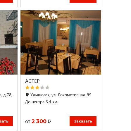
АСТЕР
, д.78,
Ульяновск, ул. Локомотивная, 99
До центра 6.4 км
2 300
₽
от
зать
Заказать