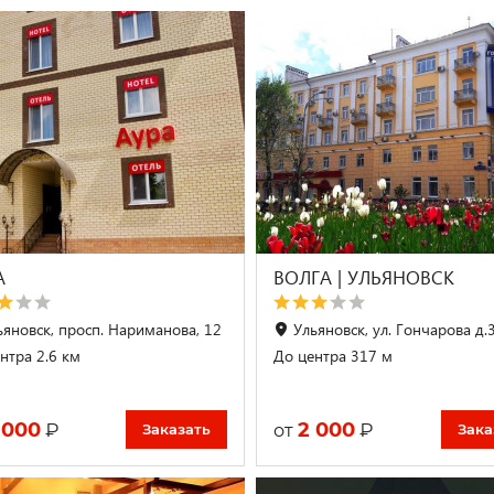
А
ВОЛГА | УЛЬЯНОВСК
ьяновск, просп. Нариманова, 12
Ульяновск, ул. Гончарова д.
нтра 2.6 км
До центра 317 м
 000
2 000
₽
₽
от
Заказать
Зака