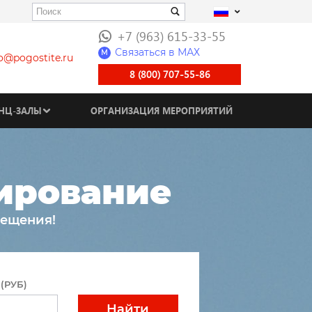
+7 (963) 615-33-55
Связаться в МАХ
M
fo@pogostite.ru
8 (800) 707-55-86
НЦ-ЗАЛЫ
ОРГАНИЗАЦИЯ МЕРОПРИЯТИЙ
нирование
мещения!
(РУБ)
Найти