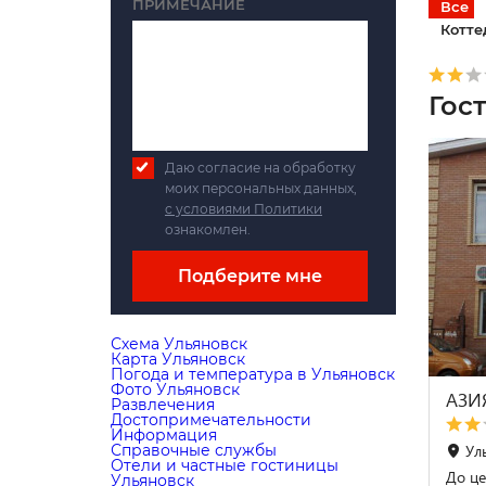
ПРИМЕЧАНИЕ
Все
Котте
Гос
Даю согласие на обработку
моих персональных данных,
с условиями Политики
ознакомлен.
Подберите мне
Схема Ульяновск
Карта Ульяновск
Погода и температура в Ульяновск
Фото Ульяновск
АЗИ
Развлечения
Достопримечательности
Информация
Справочные службы
Ул
Отели и частные гостиницы
До це
Ульяновск