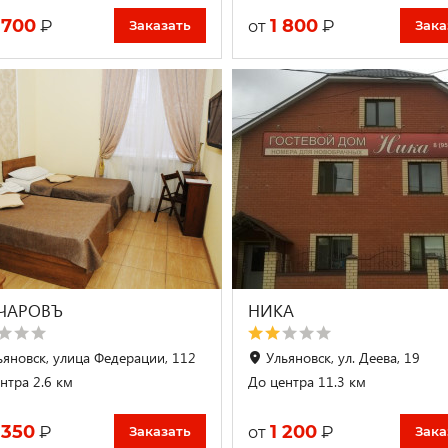
 700
1 800
₽
₽
от
Заказать
Зака
ЧАРОВЪ
НИКА
ьяновск, улица Федерации, 112
Ульяновск, ул. Деева, 19
нтра 2.6 км
До центра 11.3 км
 350
1 200
₽
₽
от
Заказать
Зака