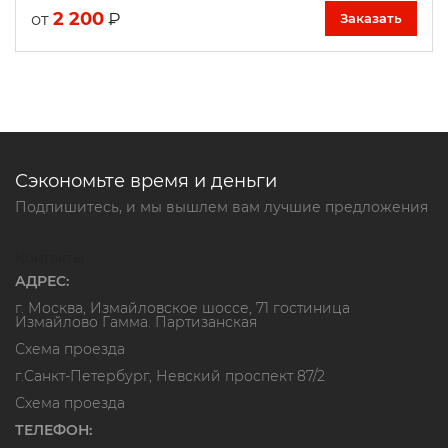
2 200
₽
от
Заказать
Сэкономьте время и деньги
Подпишитесь, и мы вышлем вам лучшие предложения
Контакты
АДРЕС:
г. Москва, Измайловское шоссе, 71 гостиница
Измайлово Гамма. Партизанская
Схема проезда
г.Санкт-Петербург, Невский проспект 87/2
Схема проезда
ТЕЛЕФОН: