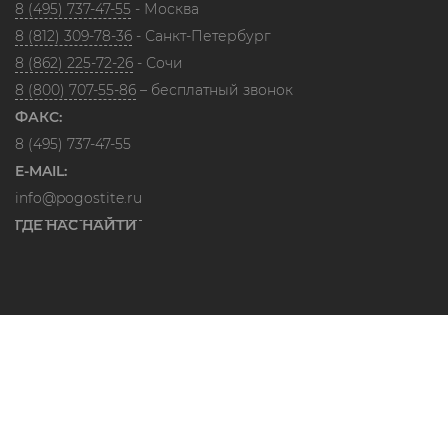
8 (495) 737-47-55
- Москва
8 (812) 309-78-36
- Санкт-Петербург
8 (862) 225-72-26
- Сочи
8 (800) 707-55-86
– бесплатный звонок
ФАКС:
8 (495) 737-47-55
E-MAIL:
info@pogostite.ru
ГДЕ НАС НАЙТИ