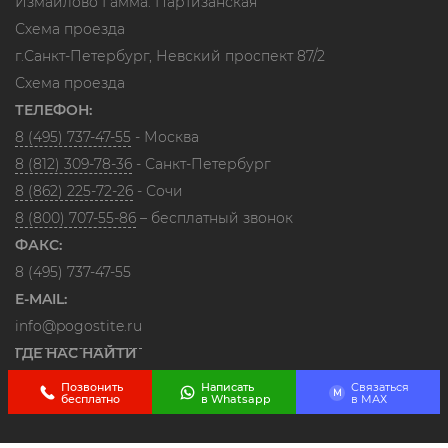
Измайлово Гамма. Партизанская
Схема проезда
г.Санкт-Петербург, Невский проспект 87/2
Схема проезда
ТЕЛЕФОН:
8 (495) 737-47-55
- Москва
8 (812) 309-78-36
- Санкт-Петербург
8 (862) 225-72-26
- Сочи
8 (800) 707-55-86
– бесплатный звонок
ФАКС:
8 (495) 737-47-55
E-MAIL:
info@pogostite.ru
ГДЕ НАС НАЙТИ
Позвонить
Написать
Связаться
M
бесплатно
в Whatsapp
в МАХ