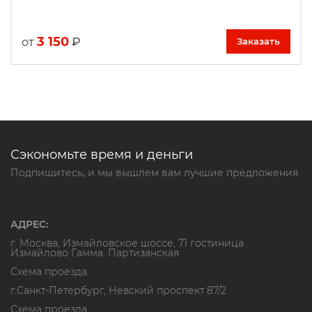
3 150
₽
от
Заказать
Сэкономьте время и деньги
Подпишитесь, и мы вышлем вам лучшие предложения
Контакты
АДРЕС:
г. Москва, Измайловское шоссе, 71 гостиница
Измайлово Гамма. Партизанская
Схема проезда
г.Санкт-Петербург, Невский проспект 87/2
Схема проезда