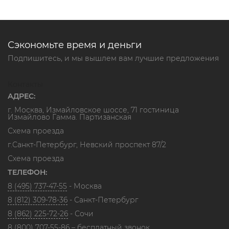
Сэкономьте время и деньги
Подпишитесь, и мы вышлем вам лучшие предложения
Контакты
АДРЕС:
г. Москва, Измайловское шоссе, 71 гостиница
Измайлово Гамма. Партизанская
Схема проезда
г.Санкт-Петербург, Невский проспект 87/2
Схема проезда
ТЕЛЕФОН:
8 (495) 737-47-55
- Москва
8 (812) 309-78-36
- Санкт-Петербург
8 (862) 225-72-26
- Сочи
8 (800) 707-55-86
– бесплатный звонок