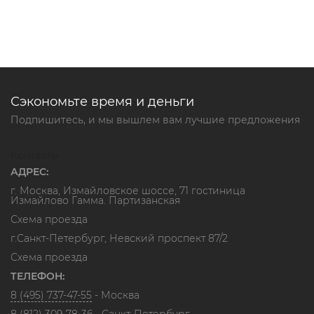
Сэкономьте время и деньги
Подпишитесь, и мы вышлем вам лучшие предложения
Контакты
АДРЕС:
г. Москва, Измайловское шоссе, 71 гостиница
Измайлово Гамма. Партизанская
Схема проезда
г.Санкт-Петербург, Невский проспект 87/2
Схема проезда
ТЕЛЕФОН:
8 (495) 737-47-55
- Москва
8 (812) 309-78-36
- Санкт-Петербург