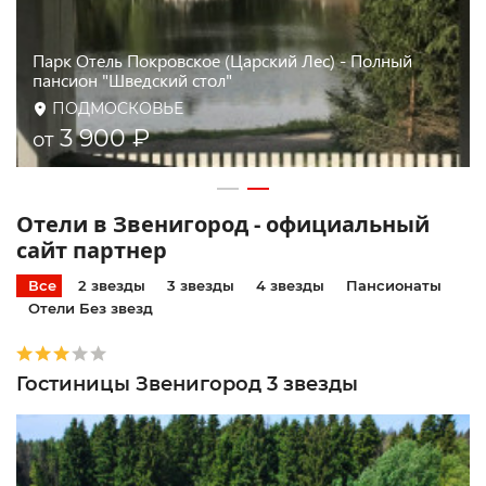
Парк Отель Покровское (Царский Лес) - Полный
пансион "Шведский стол"
ПОДМОСКОВЬЕ
3 900 ₽
от
Отели в Звенигород - официальный
сайт партнер
Все
2 звезды
3 звезды
4 звезды
Пансионаты
Отели Без звезд
Гостиницы Звенигород 3 звезды