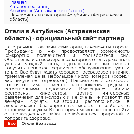
Главная
Каталог гостиниц
Ахтубинск (Астраханская область)
Пансионаты и санатории Ахтубинск (Астраханская
область)
Отели в Ахтубинск (Астраханская
область) - официальный сайт партнер
На странице показаны санатории, пансионаты города.
Пребывание в них предоставляет возможность
комфортно подлечиться и поднабраться сил.
Обстановка и атмосфера в санаториях очень домашняя,
уютная. Каждый гость, отдыхающий в них сможет
получить неплохое сервисное обслуживание, уют и
тепло. Вас будут ждать хорошее трехразовое питание,
приемлемая цена, небольшое число номеров (соседи
вас ничуть не потревожат). Пансионаты и санатории
постоянно имеют место расположения рядом с
естественными водоемами. Имеющиеся вблизи
рестораны, кинотеатры, другие интересные
развлечения для молодых и не очень не позволят по
вечерам скучать. Санатории расположились в
экологически благоприятных местах и районах с
хорошим воздухом. В санаториях можно хорошо отойти
от повседневных забот, полюбоваться природой и
поправить здоровье.
Все
Отели Без звезд