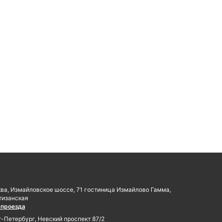
ква, Измайловское шоссе, 71 гостиница Измайлово Гамма,
тизанская
 проезда
т-Петербург, Невский проспект 87/2