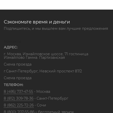
Сэкономьте время и деньги
Подпишитесь, и мы вышлем вам лучшие предложения
Контакты
АДРЕС:
г. Москва, Измайловское шоссе, 71 гостиница
Измайлово Гамма. Партизанская
Схема проезда
г.Санкт-Петербург, Невский проспект 87/2
Схема проезда
ТЕЛЕФОН:
8 (495) 737-47-55
- Москва
8 (812) 309-78-36
- Санкт-Петербург
8 (862) 225-72-26
- Сочи
8 (800) 707-55-86
– бесплатный звонок