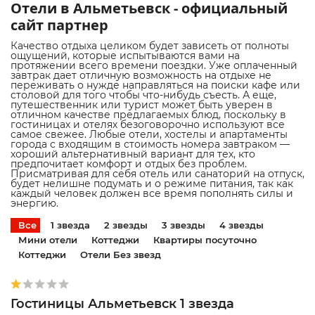
Отели в Альметьевск - официальный
сайт партнер
Качество отдыха целиком будет зависеть от полноты
ощущений, которые испытываются вами на
протяжении всего времени поездки. Уже оплаченный
завтрак дает отличную возможность на отдыхе не
переживать о нужде направляться на поиски кафе или
столовой для того чтобы что-нибудь съесть. А еще,
путешественник или турист может быть уверен в
отличном качестве предлагаемых блюд, поскольку в
гостиницах и отелях безоговорочно используют все
самое свежее. Любые отели, хостелы и апартаменты
города с входящим в стоимость номера завтраком —
хороший альтернативный вариант для тех, кто
предпочитает комфорт и отдых без проблем.
Присматривая для себя отель или санаторий на отпуск,
будет нелишне подумать и о режиме питания, так как
каждый человек должен все время пополнять силы и
энергию.
Все
1 звезда
2 звезды
3 звезды
4 звезды
Мини отели
Коттеджи
Квартиры посуточно
Коттеджи
Отели Без звезд
Гостиницы Альметьевск 1 звезда