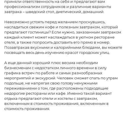
приняли ответственность на себя и предлагают вам
профессионализм сотрудников и различные варианты
завтрака – шведский стол, диетический, домашний.
Невозможно устоять перед желанием проснувшись,
насладиться свежим кофе и полезным завтраком, который
предлагают гостиницы? Если нужно, заказанным завтраком
каждый клиент может наслаждаться в уютном ресторане
отеля, а также попросить доставить его прямо в номер.
Позавтракав вкусными и калорийными блюдами, вы можете
посвящать весь день изучению красот городских улиц.
А еще данный хороший плюс весьма необходим
бизнесменам с недостатком личного времени в силу
графика встреч по работе и самых разнообразных
мероприятий и экскурсий. Человек сможет спать по утрам
подольше, не напрягая свою голову ненужными
переживаниями о том, где расположены подходящие
недорогие рестораны или кафе. Именно такой вариант
отдыха предлагают отели и хостелы с завтраком,
включенным в стоимость проживания, включенным в
стоимость проживания.