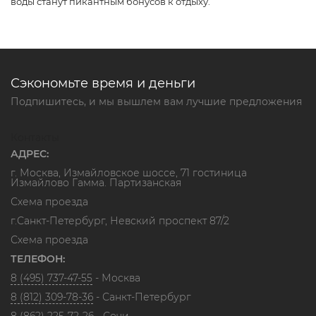
воды станут пикантным бонусов к отдыху.
Сэкономьте время и деньги
Подпишитесь, и мы вышлем вам лучшие предложения
Контакты
АДРЕС:
г. Москва, Измайловское шоссе, 71 гостиница
Измайлово Гамма. Партизанская
Схема проезда
г.Санкт-Петербург, Невский проспект 87/2
Схема проезда
ТЕЛЕФОН:
8 (495) 737-47-55
- Москва
8 (812) 309-78-36
- Санкт-Петербург