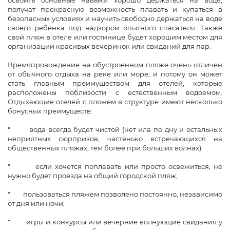
освоить основные навыки хорошо держаться на воде,
получат прекрасную возможность плавать и купаться в
безопасных условиях и научить свободно держаться на воде
своего ребенка под надзором опытного спасателя. Также
свой пляж в отеле или гостинице будет хорошим местом для
организации красивых вечеринок или свиданий для пар.
Времяпровождение на обустроенном пляже очень отличен
от обычного отдыха на реке или море, и потому он может
стать главным преимуществом для отелей, которые
расположены поблизости с естественным водоемом.
Отдыхающие отелей с пляжем в структуре имеют несколько
бонусных преимуществ:
" вода всегда будет чистой (нет ила по дну и остальных
неприятных сюрпризов, частенько встречающихся на
общественных пляжах, тем более при больших волнах);
" если хочется поплавать или просто освежиться, не
нужно будет проезда на общий городской пляж;
" пользоваться пляжем позволено постоянно, независимо
от дня или ночи;
" игры и конкурсы или вечерние волнующие свидания у