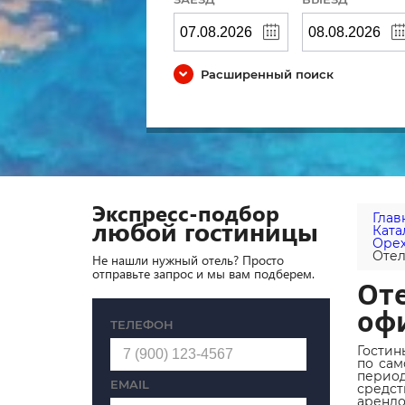
Расширенный поиск
Экспресс-подбор
Глав
любой гостиницы
Ката
Орех
Отел
Не нашли нужный отель? Просто
отправьте запрос и мы вам подберем.
Оте
оф
ТЕЛЕФОН
Гостин
по сам
период
EMAIL
средст
арендо