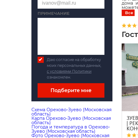
дома и
можете
Все
ПРИМЕЧАНИЕ
Гос
Даю согласие на обработку
моих персональных данных,
с условиями Политики
ознакомлен.
Подберите мне
Схема Орехово-Зуево (Московская
область)
ЗУЕ
Карта Орехово-Зуево (Московская
| РЕ
область)
Погода и температура в Орехово-
КОН
Зуево (Московская область)
Фото Орехово-Зуево (Московская