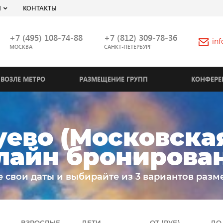
Я
КОНТАКТЫ
+7 (495) 108-74-88
+7 (812) 309-78-36
in
МОСКВА
САНКТ-ПЕТЕРБУРГ
ВОЗЛЕ МЕТРО
РАЗМЕЩЕНИЕ ГРУПП
КОНФЕРЕ
ево (Московская
лайн бронирова
е свои даты и выбирайте из 3 вариантов разм
ВЗРОСЛЫЕ
ДЕТИ
ОТ (РУБ)
ДО 