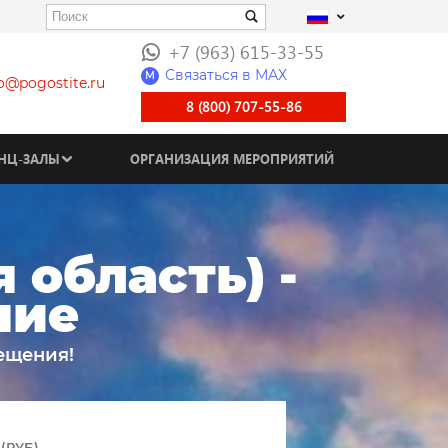
+7 (963) 615-33-55
Связаться в МАХ
M
fo@pogostite.ru
8 (800) 707-55-86
НЦ-ЗАЛЫ
ОРГАНИЗАЦИЯ МЕРОПРИЯТИЙ
 область) -
ние
ещения!
(РУБ)