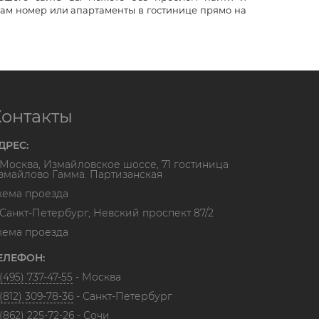
ам номер или апартаменты в гостинице прямо на
Контакты
ДРЕС:
. Москва, Измайловское шоссе, 71 гостиница
змайлово Гамма. Партизанская
хема проезда
. Санкт-Петербург, Невский проспект 87/2
хема проезда
ЕЛЕФОН:
(495) 737-47-55
- Москва
(812) 309-78-36
- Санкт-Петербург
(862) 225-72-26
- Сочи