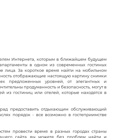
телям Интернета, которым в ближайшем будущем
ь апартаменты в одном из современных гостиных
ые лица. За короткое время найти на мобильном
ожность отображающие настоящую картину снимки
х предложенных уровней, от элегантных и
очтительны продуманность и безопасность, могут в
й из гостиниц или отелей, которые находятся в
е рад предоставить отдыхающим обслуживающий
ыслях порядок - все возможно в гостеприимстве
стям провести время в разных городах страны
нашего сайта вы можете без проблем найти и