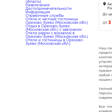
область)
Ав
Развлечения
Ро
Достопримечательности
Информация
До це
Справочные службы
Отели и частные гостиницы
3
от
Орехово-Зуево (Московская обл.)
Отдых в Орехово-Зуево
(Московская обл.) с завтраком
Отели рядом с вокзалом в
Орехово-Зуево (Московская обл.)
Отели и гостиницы в Орехово-
Зуево (Московская обл.)
Наш са
предст
компле
устрой
интер
презент
любой 
нашем к
Уютный
персон
соврем
Все пл
комфор