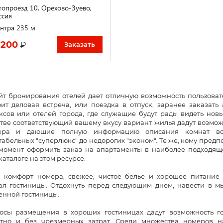
топроезд 10, Орехово-Зуево,
ссия
нтра 235 м
 200
₽
Заказать
йт бронирования отелей дает отличную возможность пользова
оит деловая встреча, или поездка в отпуск, заранее заказат
ксов или отелей города, где служащие будут рады видеть нов
стве соответствующий вашему вкусу вариант жилья дадут возм
ьера и дающие полную информацию описания комнат все
абельных "суперлюкс" до недорогих "эконом". Те же, кому предп
момент оформить заказ на апартаменты в наиболее подходяще
аталоге на этом ресурсе.
 комфорт номера, свежее, чистое белье и хорошее питани
ал гостиницы. Отдохнуть перед следующим днем, навести в м
енной гостиницы.
юсы размещения в хороших гостиницах дадут возможность го
тно и без чрезмерных затрат. Среди множества номеров 