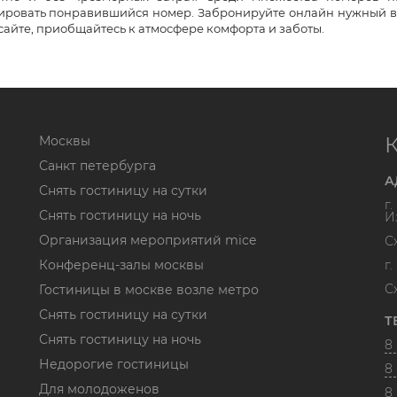
ировать понравившийся номер. Забронируйте онлайн нужный в
айте, приобщайтесь к атмосфере комфорта и заботы.
Москвы
Санкт петербурга
А
Снять гостиницу на сутки
г
Снять гостиницу на ночь
И
Организация мероприятий mice
С
Конференц-залы москвы
г
С
Гостиницы в москве возле метро
Снять гостиницу на сутки
Т
Снять гостиницу на ночь
8 
Недорогие гостиницы
8 
Для молодоженов
8 