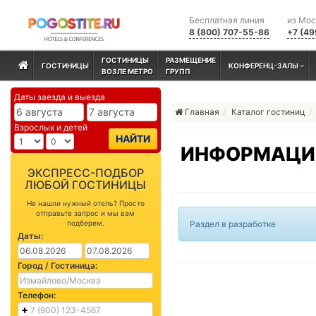
Бесплатная линия
из Мо
8 (800) 707-55-86
+7 (49
ГОСТИНИЦЫ
РАЗМЕЩЕНИЕ
ГОСТИНИЦЫ
КОНФЕРЕНЦ-ЗАЛЫ
ВОЗЛЕ МЕТРО
ГРУПП
Даты заезда и выезда
Главная
Каталог гостиниц
Взрослых и детей
НАЙТИ
ИНФОРМАЦИЯ
ЭКСПРЕСС-ПОДБОР
ЛЮБОЙ ГОСТИНИЦЫ
Не нашли нужный отель? Просто
отправьте запрос и мы вам
подберем.
Раздел в разработке
Даты:
Город / Гостиница:
Телефон: