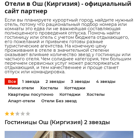
Отели в Ош (Киргизия) - официальный
сайт партнер
Если вы планируете курортный город, найдите нужный
отель, потому что рациональный подбор номера или
комнаты это едва ли не важнейшая составляющая
полноценного проведения отпуска. Помочь найти
гостиницу или отель с учетом бюджета отдыхающего,
его пожеланий и привычек готовы разные
туристические агентства. На конечную цену
проживания в отеле в значительной степени
оказывает влияние количество звезд у гостиницы или
частного отеля. Чем солиднее категория, тем большим
перечнем сервисных услуг может распоряжаться
отдыхающий, и тем качественнее и проще станет
отпуск или командировка.
Все
1 звезда
2 звезды
3 звезды
4 звезды
Мини отели
Хостелы
Коттеджи
Квартиры посуточно
Коттеджи
Хостелы
Апарт-отели
Отели Без звезд
Гостиницы Ош (Киргизия) 2 звезды