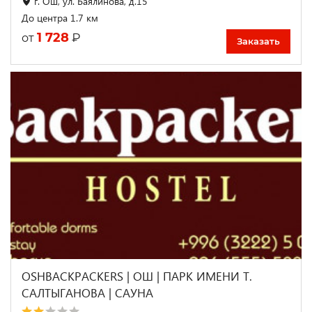
г. Ош, ул. Баялинова, д.15
До центра 1.7 км
1 728
₽
от
Заказать
OSHBACKPACKERS | ОШ | ПАРК ИМЕНИ Т.
САЛТЫГАНОВА | САУНА