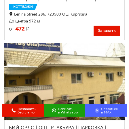
КОТТЕДЖИ
Lenina Street 286, 723500 Ош, Киргизия
До центра 972 м
472
₽
от
Заказать
Позвонить
Написать
Связаться
M
бесплатно
в Whatsapp
в МАХ
БИЙ ОРДО | ОШ | Р. АКБУРА | ПАРКОВКА |