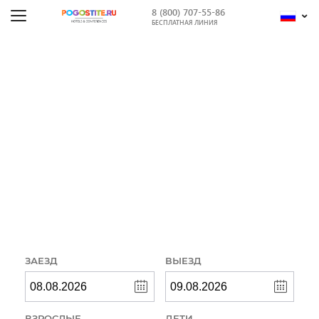
8 (800) 707-55-86
БЕСПЛАТНАЯ ЛИНИЯ
Ош (Киргизия)
- онлайн
бронирование
Введите свои даты и выбирайте из 35
вариантов размещения!
ЗАЕЗД
ВЫЕЗД
ВЗРОСЛЫЕ
ДЕТИ