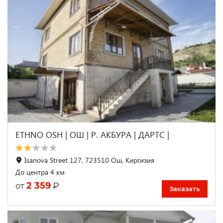
ETHNO OSH | ОШ | Р. АКБУРА | ДАРТС |
Isanova Street 127, 723510 Ош, Киргизия
До центра 4 км
2 359
₽
от
Заказать