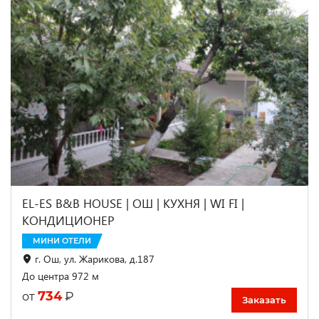
EL-ES B&B HOUSE | ОШ | КУХНЯ | WI FI |
КОНДИЦИОНЕР
МИНИ ОТЕЛИ
г. Ош, ул. Жарикова, д.187
До центра 972 м
734
₽
от
Заказать