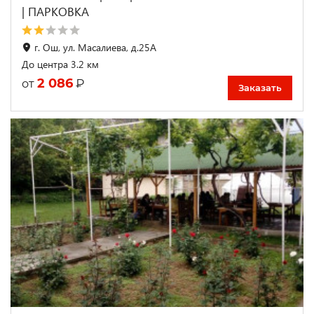
| ПАРКОВКА
г. Ош, ул. Масалиева, д.25А
До центра 3.2 км
2 086
₽
от
Заказать