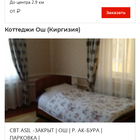
До центра 2.9 км
₽
от
Заказать
Коттеджи Ош (Киргизия)
CBT ASIL -ЗАКРЫТ | ОШ | Р. АК-БУРА |
ПАРКОВКА |