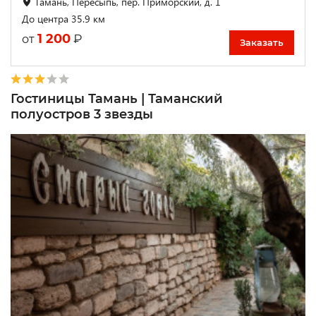
Тамань, Пересыпь, пер. Приморский, д. 1
До центра 35.9 км
1 200
₽
от
Заказать
Гостиницы Тамань | Таманский
полуостров 3 звезды