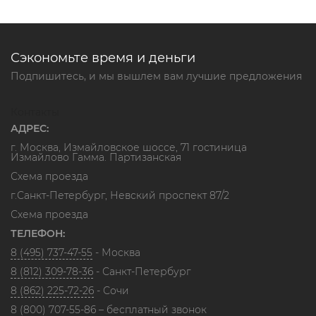
Сэкономьте время и деньги
Подпишитесь, и мы вышлем вам лучшие предложения
Контакты
АДРЕС:
г. Москва, Измайловское шоссе, 71 гостиница
Измайлово Гамма. Партизанская
Схема проезда
г.Санкт-Петербург, Невский проспект 87/2
Схема проезда
ТЕЛЕФОН:
8 (495) 737-47-55
- Москва
8 (812) 309-78-36
- Санкт-Петербург
8 (862) 225-72-26
- Сочи
8 (800) 707-55-86
– бесплатный звонок