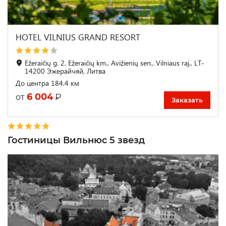
HOTEL VILNIUS GRAND RESORT
Ežeraičių g. 2, Ežeraičių km., Avižienių sen., Vilniaus raj., LT-
14200 Эжерайчяй, Литва
До центра 184.4 км
6 004
₽
от
Заказать
Гостиницы Вильнюс 5 звезд