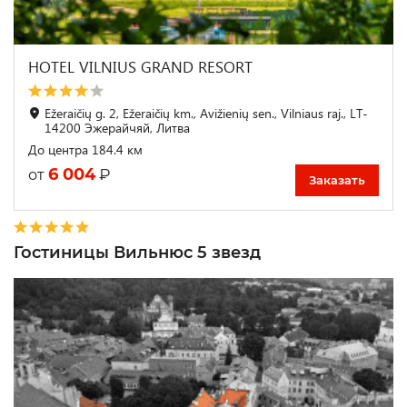
HOTEL VILNIUS GRAND RESORT
Ežeraičių g. 2, Ežeraičių km., Avižienių sen., Vilniaus raj., LT-
14200 Эжерайчяй, Литва
До центра 184.4 км
6 004
₽
от
Заказать
Гостиницы Вильнюс 5 звезд