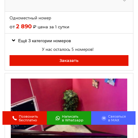
Одноместный номер
2 890
от
₽
цена за 1 сутки
Ещё 3 категории номеров
У нас осталось 5 номеров!
Заказать
Позвонить
Написать
Связаться
M
бесплатно
в Whatsapp
в МАХ