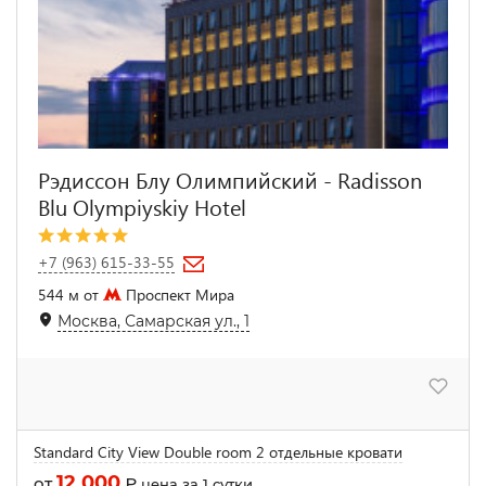
Рэдиссон Блу Олимпийский - Radisson
Blu Olympiyskiy Hotel
+7 (963) 615-33-55
544 м от
Проспект Мира
Москва, Самарская ул., 1
Standard City View Double room 2 отдельные кровати
12 000
от
₽
цена за 1 сутки