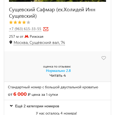
Сущевский Сафмар (ex.Холидей Инн
Сущевский)
+7 (963) 615-33-55
257 м от
Рижская
Москва, Сущёвский вал, 74
оценка по отзывам:
Нормально
2.8
Читать 4
Cтандартный номер с большой двуспальной кроватью
6 000
от
₽
цена за 1 сутки
Ещё 2 категории номеров
У нас осталось 4 номера!