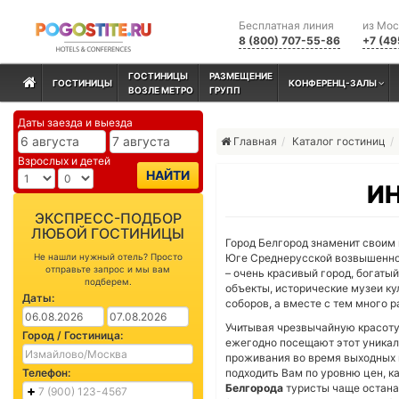
Бесплатная линия
из Мо
8 (800) 707-55-86
+7 (49
ГОСТИНИЦЫ
РАЗМЕЩЕНИЕ
ГОСТИНИЦЫ
КОНФЕРЕНЦ-ЗАЛЫ
ВОЗЛЕ МЕТРО
ГРУПП
Даты заезда и выезда
Главная
Каталог гостиниц
Взрослых и детей
НАЙТИ
И
ЭКСПРЕСС-ПОДБОР
ЛЮБОЙ ГОСТИНИЦЫ
Город Белгород знаменит своим 
Не нашли нужный отель? Просто
Юге Среднерусской возвышеннос
отправьте запрос и мы вам
– очень красивый город, богаты
подберем.
объекты, исторические музеи ку
Даты:
соборов, а вместе с тем много р
Учитывая чрезвычайную красоту 
Город / Гостиница:
ежегодно посещают этот уникал
проживания во время выходных и
Телефон:
подходить Вам по уровню цен, 
Белгорода
туристы чаще останав