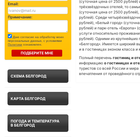
(суточная цена от 2500 рублей) 
Email:
трёхзвёздочных отелей, то сам
(суточная цена от 2500 рублей),
Примечание:
рублей). Среди четырёхзвёздочн
рублей), «Белый город» (суточна
рублей) и парк-отель «Европа» 
услуги относительно проживания
Даю согласие на обработку моих
рублей). Одними из крупнейших 
персональных данных, с условиями
«Белгород». Имеется широкий в
Политики
ознакомлен.
и в гостиницах эконом класса и
ПОДБЕРИТЕ МНЕ
Полный перечень
гостиниц и от
информацию
о гостиницах и от
туристов со всей России и мира
впечатления от проведённого от
СХЕМА БЕЛГОРОД
КАРТА БЕЛГОРОД
ПОГОДА И ТЕМПЕРАТУРА
В БЕЛГОРОД