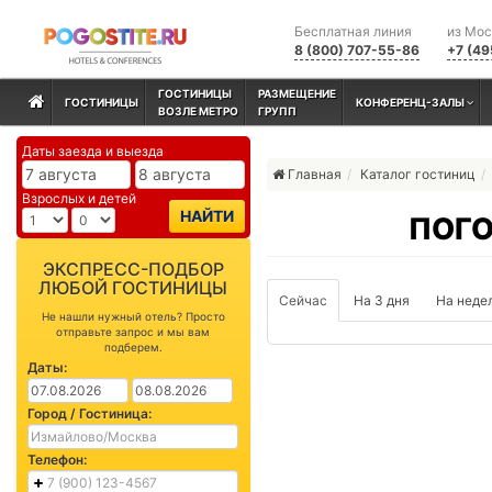
Бесплатная линия
из Мо
8 (800) 707-55-86
+7 (49
ГОСТИНИЦЫ
РАЗМЕЩЕНИЕ
ГОСТИНИЦЫ
КОНФЕРЕНЦ-ЗАЛЫ
ВОЗЛЕ МЕТРО
ГРУПП
Даты заезда и выезда
Главная
Каталог гостиниц
Взрослых и детей
НАЙТИ
ПОГО
ЭКСПРЕСС-ПОДБОР
ЛЮБОЙ ГОСТИНИЦЫ
Сейчас
На 3 дня
На неде
Не нашли нужный отель? Просто
отправьте запрос и мы вам
подберем.
Даты:
Город / Гостиница:
Телефон: