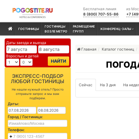
Бесплатная линия
из Мо
8 (800) 707-55-86
+7 (49
ГОСТИНИЦЫ
РАЗМЕЩЕНИЕ
ГОСТИНИЦЫ
КОНФЕРЕНЦ-ЗАЛЫ
ВОЗЛЕ МЕТРО
ГРУПП
Даты заезда и выезда
Главная
Каталог гостиниц
Взрослых и детей
НАЙТИ
ПОГОД
ЭКСПРЕСС-ПОДБОР
ЛЮБОЙ ГОСТИНИЦЫ
Сейчас
На 3 дня
На неде
Не нашли нужный отель? Просто
отправьте запрос и мы вам
подберем.
Даты:
Город / Гостиница:
Телефон: