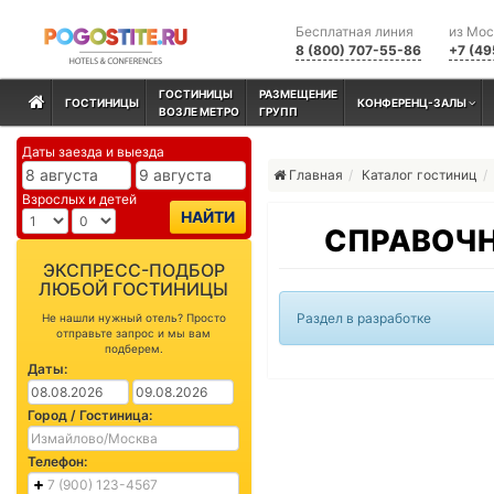
Бесплатная линия
из Мо
8 (800) 707-55-86
+7 (49
ГОСТИНИЦЫ
РАЗМЕЩЕНИЕ
ГОСТИНИЦЫ
КОНФЕРЕНЦ-ЗАЛЫ
ВОЗЛЕ МЕТРО
ГРУПП
Даты заезда и выезда
Главная
Каталог гостиниц
Взрослых и детей
НАЙТИ
СПРАВОЧН
ЭКСПРЕСС-ПОДБОР
ЛЮБОЙ ГОСТИНИЦЫ
Раздел в разработке
Не нашли нужный отель? Просто
отправьте запрос и мы вам
подберем.
Даты:
Город / Гостиница:
Телефон: