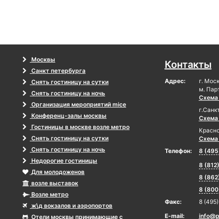
Москвы
Контакты
Санкт петербурга
Адрес:
г. Мос
Снять гостиницу на сутки
м. Пар
Снять гостиницу на ночь
Схема
Организация мероприятий mice
г.Санк
Конференц-залы москвы
Схема
Гостиницы в москве возле метро
Красно
Снять гостиницу на сутки
Схема
Снять гостиницу на ночь
Телефон:
8 (495
Недорогие гостиницы
8 (812
Для молодоженов
8 (862
возле выставок
8 (800
Возле метро
Факс:
8 (495
ж\д вокзалов и аэропортов
E-mail:
info@p
Отели москвы принимающие с