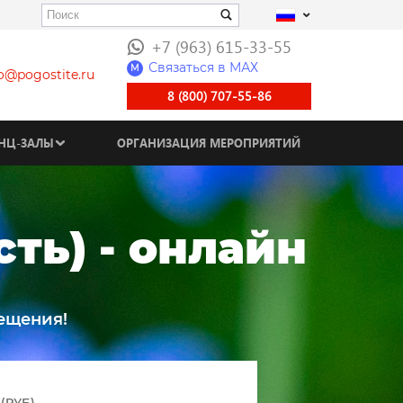
+7 (963) 615-33-55
Связаться в МАХ
M
fo@pogostite.ru
8 (800) 707-55-86
НЦ-ЗАЛЫ
ОРГАНИЗАЦИЯ МЕРОПРИЯТИЙ
ть) - онлайн
ещения!
(РУБ)