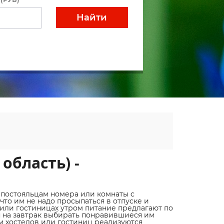
Найти
область) -
 постояльцам номера или комнаты с
что им не надо просыпаться в отпуске и
 или гостиницах утром питание предлагают по
я на завтрак выбирать понравившиеся им
м хостелов или гостиниц реализуются