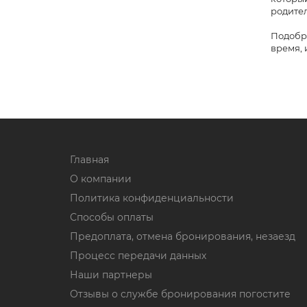
родител
Подобра
время, 
Главная
О компании
Политика конфиденциальности
Способы оплаты
Предоплата, отмена бронирования, незаезд
Процесс передачи данных
Наши партнеры
Отзывы о службе бронирования погостите