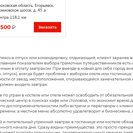
сковская область, Егорьевск,
симовское шоссе, д. 45 а
нтра 118.1 км
 500
₽
Заказать
яясь в отпуск или командировку, отдыхающий, клиент заранее в
лавным показателем выбора грамотных путешественников есть с
ным в оплату завтраком. При выезде в новый для себя город, в
, отпуск), всегда будет проблема с выбором отеля или гостиницы
ости от звезд, местоположения, открывающейся замечательной ка
олжен входить завтрак.
 по утрам в хостеле или отеле может освободить от обязательн
ческий центр в поисках кафе или столовой, что экономит время д
 по достопримечательностям либо встречи и переговоры с клиента
ремени, а местное меню абсолютно удовлетворит и бизнесмена, 
 и питательный утренний завтрак в гостинице или хостеле обяз
ного начала дня. Сразу видны преимущества: это просто прекра
й может подойти отдыхающим, придерживающимся режима диетич