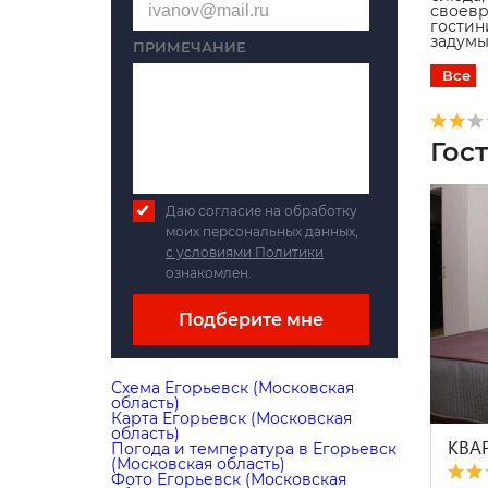
своевр
гостин
задумы
ПРИМЕЧАНИЕ
Все
Гос
Даю согласие на обработку
моих персональных данных,
с условиями Политики
ознакомлен.
Подберите мне
Схема Егорьевск (Московская
область)
Карта Егорьевск (Московская
область)
КВА
Погода и температура в Егорьевск
(Московская область)
Фото Егорьевск (Московская