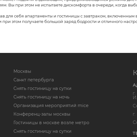
ям. Вы при этом не испытаете дискомфорта в очереди, когда выб
в для себя апартаменты и гостиницы с завтраком, включенным 
и при этом получаете большой заряд бодрости и отличного настр
Москвы
Санкт петербурга
А
Снять гостиницу на сутки
г
Снять гостиницу на ночь
И
Организация мероприятий mice
С
Конференц-залы москвы
г
С
Гостиницы в москве возле метро
Снять гостиницу на сутки
Т