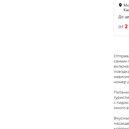
Мо
Ка
До це
2
от
Отправл
самым г
включен
поездка
зависим
номер д
Питание
туристи
с гидом
много в
Вкусный
насыщен
которы