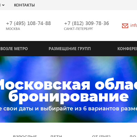
Я
КОНТАКТЫ
+7 (495) 108-74-88
+7 (812) 309-78-36
in
МОСКВА
САНКТ-ПЕТЕРБУРГ
ВОЗЛЕ МЕТРО
РАЗМЕЩЕНИЕ ГРУПП
КОНФЕРЕ
Московская облас
бронирование
е свои даты и выбирайте из 6 вариантов разм
ВЗРОСЛЫЕ
ДЕТИ
ОТ (РУБ)
ДО 