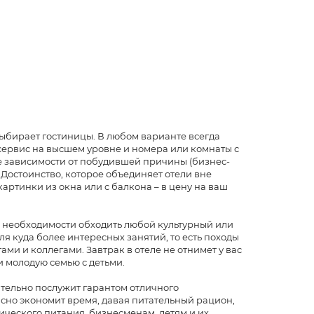
ыбирает гостиницы. В любом варианте всегда
ервис на высшем уровне и номера или комнаты с
не зависимости от побудившей причины (бизнес-
. Достоинство, которое объединяет отели вне
ртинки из окна или с балкона – в цену на ваш
ой необходимости обходить любой культурный или
ля куда более интересных занятий, то есть походы
ми и коллегами. Завтрак в отеле не отнимет у вас
и молодую семью с детьми.
ательно послужит гарантом отличного
сно экономит время, давая питательный рацион,
еского питания, бизнесменам, детям и их