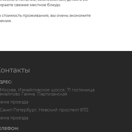
ираете свежее местное блюдо.
в стоимость проживания, вы очень экономите
оения.
Контакты
ДРЕС:
. Москва, Измайловское шоссе, 71 гостиница
змайлово Гамма. Партизанская
хема проезда
. Санкт-Петербург, Невский проспект 87/2
хема проезда
ЕЛЕФОН: