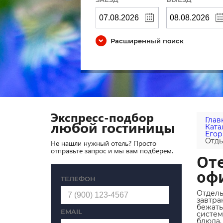
Расширенный поиск
Экспресс-подбор
Глав
любой гостиницы
Ката
Егор
Отды
Не нашли нужный отель? Просто
отправьте запрос и мы вам подберем.
Оте
оф
ТЕЛЕФОН
Отдель
завтра
бежать
EMAIL
систем
блюда,