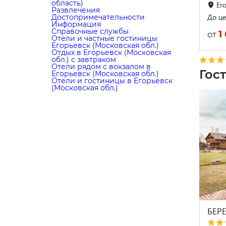
область)
Его
Развлечения
До це
Достопримечательности
Информация
Справочные службы
1
от
Отели и частные гостиницы
Егорьевск (Московская обл.)
Отдых в Егорьевск (Московская
обл.) с завтраком
Отели рядом с вокзалом в
Гос
Егорьевск (Московская обл.)
Отели и гостиницы в Егорьевск
(Московская обл.)
БЕР