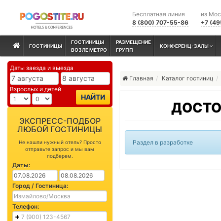
Бесплатная линия
из Мо
8 (800) 707-55-86
+7 (49
ГОСТИНИЦЫ
РАЗМЕЩЕНИЕ
ГОСТИНИЦЫ
КОНФЕРЕНЦ-ЗАЛЫ
ВОЗЛЕ МЕТРО
ГРУПП
Даты заезда и выезда
Главная
Каталог гостиниц
Взрослых и детей
НАЙТИ
ДОСТО
ЭКСПРЕСС-ПОДБОР
ЛЮБОЙ ГОСТИНИЦЫ
Раздел в разработке
Не нашли нужный отель? Просто
отправьте запрос и мы вам
подберем.
Даты:
Город / Гостиница:
Телефон: