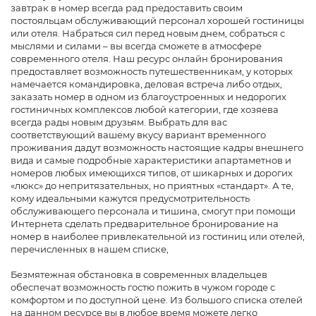
завтрак в номер всегда рад предоставить своим
постояльцам обслуживающий персонал хорошей гостиницы
или отеля. Набраться сил перед новым днем, собраться с
мыслями и силами – вы всегда сможете в атмосфере
современного отеля. Наш ресурс онлайн бронирования
предоставляет возможность путешественникам, у которых
намечается командировка, деловая встреча либо отдых,
заказать номер в одном из благоустроенных и недорогих
гостиничных комплексов любой категории, где хозяева
всегда рады новым друзьям. Выбрать для вас
соответствующий вашему вкусу вариант временного
проживания дадут возможность настоящие кадры внешнего
вида и самые подробные характеристики апартаметнов и
номеров любых имеющихся типов, от шикарных и дорогих
«люкс» до непритязательных, но приятных «стандарт». А те,
кому идеальными кажутся предусмотрительность
обслуживающего персонала и тишина, смогут при помощи
Интернета сделать предварительное бронирование на
номер в наиболее привлекательной из гостиниц или отелей,
перечисленных в нашем списке,
Безмятежная обстановка в современных владельцев
обеспечат возможность гостю пожить в чужом городе с
комфортом и по доступной цене. Из большого списка отелей
на данном ресурсе вы в любое время можете легко