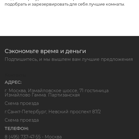
подобрать и зарезервировать для себя лучшие комнаты.
Сэкономьте время и деньги
Подпишитесь, и мы вышлем вам лучшие предложения
Контакты
АДРЕС:
г. Москва, Измайловское шоссе, 71 гостиница
Измайлово Гамма. Партизанская
Схема проезда
г.Санкт-Петербург, Невский проспект 87/2
Схема проезда
ТЕЛЕФОН:
8 (495) 737-47-55
- Москва