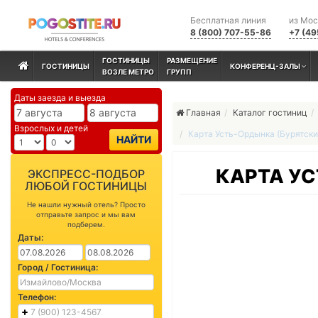
Бесплатная линия
из Мо
8 (800) 707-55-86
+7 (49
ГОСТИНИЦЫ
РАЗМЕЩЕНИЕ
ГОСТИНИЦЫ
КОНФЕРЕНЦ-ЗАЛЫ
ВОЗЛЕ МЕТРО
ГРУПП
Даты заезда и выезда
Главная
Каталог гостиниц
Взрослых и детей
Карта Усть-Ордынка (Бурятски
НАЙТИ
КАРТА УС
ЭКСПРЕСС-ПОДБОР
ЛЮБОЙ ГОСТИНИЦЫ
Не нашли нужный отель? Просто
отправьте запрос и мы вам
подберем.
Даты:
Город / Гостиница:
Телефон: