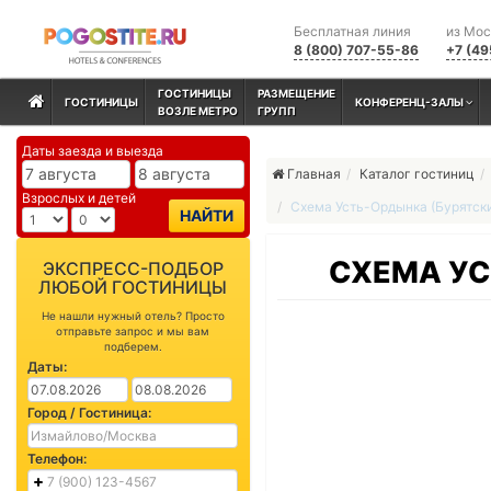
Бесплатная линия
из Мо
8 (800) 707-55-86
+7 (49
ГОСТИНИЦЫ
РАЗМЕЩЕНИЕ
ГОСТИНИЦЫ
КОНФЕРЕНЦ-ЗАЛЫ
ВОЗЛЕ МЕТРО
ГРУПП
Даты заезда и выезда
Главная
Каталог гостиниц
Взрослых и детей
Схема Усть-Ордынка (Бурятск
НАЙТИ
СХЕМА УС
ЭКСПРЕСС-ПОДБОР
ЛЮБОЙ ГОСТИНИЦЫ
Не нашли нужный отель? Просто
отправьте запрос и мы вам
подберем.
Даты:
Город / Гостиница:
Телефон: